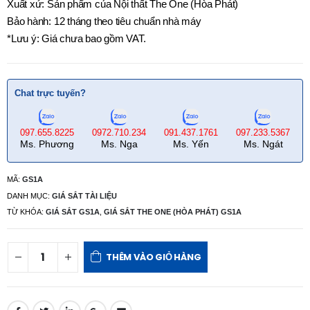
Xuất xứ: Sản phẩm của Nội thất The One (Hòa Phát)
Bảo hành: 12 tháng theo tiêu chuẩn nhà máy
*Lưu ý: Giá chưa bao gồm VAT.
Chat trực tuyến?
097.655.8225
0972.710.234
091.437.1761
097.233.5367
Ms. Phương
Ms. Nga
Ms. Yến
Ms. Ngát
MÃ:
GS1A
DANH MỤC:
GIÁ SẮT TÀI LIỆU
TỪ KHÓA:
GIÁ SẮT GS1A
,
GIÁ SẮT THE ONE (HÒA PHÁT) GS1A
THÊM VÀO GIỎ HÀNG