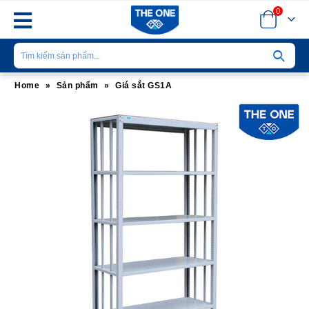
0
Home
»
Sản phẩm
»
Giá sắt GS1A