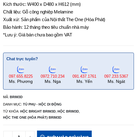
Kích thước: W400 x D480 x H612 (mm)
Chất liệu: Gỗ công nghiệp Melamine
Xuất xứ: Sản phẩm của Nội thất The One (Hòa Phát)
Bảo hành: 12 tháng theo tiêu chuẩn nhà máy
*Lưu ý: Giá bán chưa bao gồm VAT
Chat trực tuyến?
097.655.8225
0972.710.234
091.437.1761
097.233.5367
Ms. Phương
Ms. Nga
Ms. Yến
Ms. Ngát
MÃ:
BRIM3D
DANH MỤC:
TỦ PHỤ - HỘC DI ĐỘNG
TỪ KHÓA:
HỘC BRIGHT BRIM3D
,
HỘC BRIM3D
,
HỘC THE ONE (HÒA PHÁT) BRIM3D