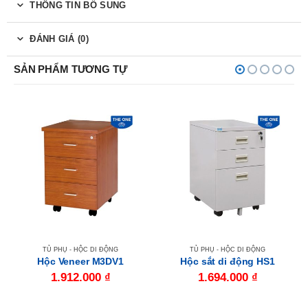
THÔNG TIN BỔ SUNG
ĐÁNH GIÁ (0)
SẢN PHẨM TƯƠNG TỰ
TỦ PHỤ - HỘC DI ĐỘNG
TỦ PHỤ - HỘC DI ĐỘNG
Hộc Veneer M3DV1
Hộc sắt di động HS1
1.912.000
₫
1.694.000
₫