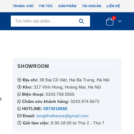
TRANG CHỦ
TIN TỨC
SẢN PHẨM
TÀI KHOẢN
LIÊN HỆ
0
SHOWROOM​
Địa chỉ:
38 Đại Cồ Việt, Hai Bà Trưng, Hà Nội
Kho:
317 Vĩnh Hưng, Hoàng Mai, Hà Nội
Điện thoại:
0243.758.5555
p
Chăm sóc khách hàng:
0243.974.6673
HOTLINE:
0973018886
Email:
tongkhotheone@gmail.com
Giờ làm việc:
8:30-18:00 từ Thứ 2 - Thứ 7
g