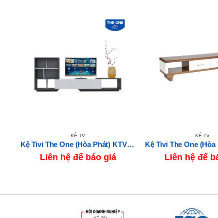
KỆ TV
KỆ TV
V98
Kệ Tivi The One (Hòa Phát) KTV508
Liên hệ để báo giá
Liên hệ để b