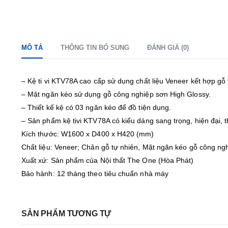
MÔ TẢ
THÔNG TIN BỔ SUNG
ĐÁNH GIÁ (0)
– Kệ ti vi KTV78A cao cấp sử dụng chất liệu Veneer kết hợp gỗ 
– Mặt ngăn kéo sử dụng gỗ công nghiệp sơn High Glossy.
– Thiết kế kệ có 03 ngăn kéo để đồ tiện dụng.
– Sản phẩm kệ tivi KTV78A có kiểu dáng sang trọng, hiện đại,
Kích thước: W1600 x D400 x H420 (mm)
Chất liệu: Veneer; Chân gỗ tự nhiên, Mặt ngăn kéo gỗ công ng
Xuất xứ: Sản phẩm của Nội thất The One (Hòa Phát)
Bảo hành: 12 tháng theo tiêu chuẩn nhà máy
SẢN PHẨM TƯƠNG TỰ