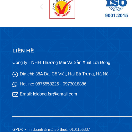
LIÊN HỆ
Công ty TNHH Thương Mại Và Sản Xuất Lợi Đông
Địa chỉ:
38A Đại Cồ Việt, Hai Bà Trưng, Hà Nội
Hotline:
0976558225 - 0973018886
Email:
loidong.fsr@gmail.com
GPDK kinh doanh & mã số thuế: 0101156807