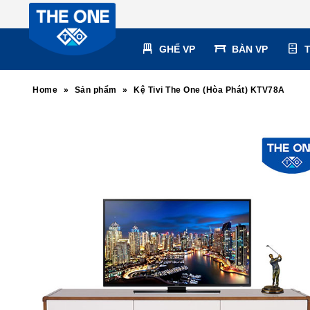
GHẾ VP
BÀN VP
Home
»
Sản phẩm
»
Kệ Tivi The One (Hòa Phát) KTV78A