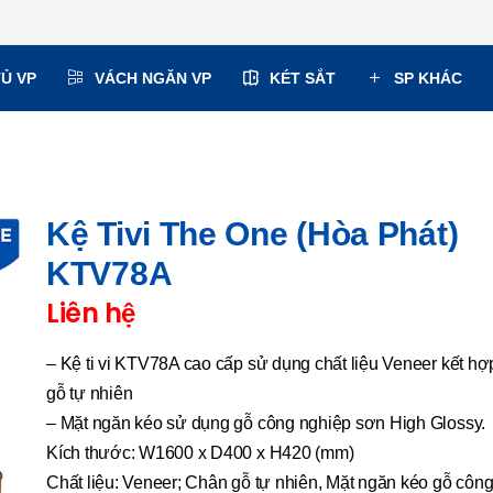
TỦ VP
VÁCH NGĂN VP
KÉT SẮT
SP KHÁC
Kệ Tivi The One (Hòa Phát)
KTV78A
Liên hệ
– Kệ ti vi KTV78A cao cấp sử dụng chất liệu Veneer kết hợ
gỗ tự nhiên
– Mặt ngăn kéo sử dụng gỗ công nghiệp sơn High Glossy.
Kích thước: W1600 x D400 x H420 (mm)
Chất liệu: Veneer; Chân gỗ tự nhiên, Mặt ngăn kéo gỗ côn