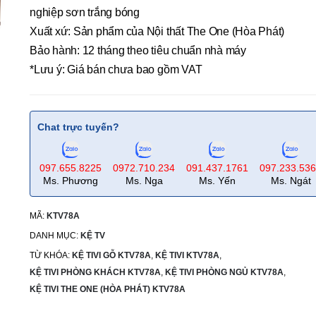
nghiệp sơn trắng bóng
Xuất xứ: Sản phẩm của Nội thất The One (Hòa Phát)
Bảo hành: 12 tháng theo tiêu chuẩn nhà máy
*Lưu ý: Giá bán chưa bao gồm VAT
Chat trực tuyến?
097.655.8225
0972.710.234
091.437.1761
097.233.53
Ms. Phương
Ms. Nga
Ms. Yến
Ms. Ngát
MÃ:
KTV78A
DANH MỤC:
KỆ TV
TỪ KHÓA:
KỆ TIVI GỖ KTV78A
,
KỆ TIVI KTV78A
,
KỆ TIVI PHÒNG KHÁCH KTV78A
,
KỆ TIVI PHÒNG NGỦ KTV78A
,
KỆ TIVI THE ONE (HÒA PHÁT) KTV78A