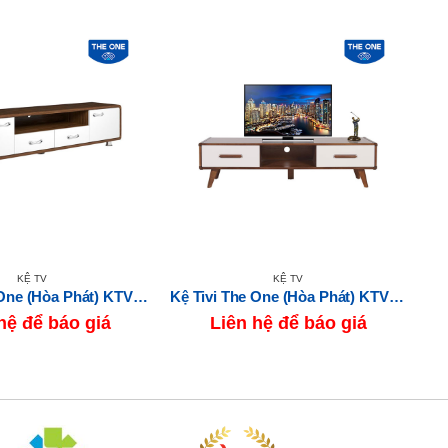
KỆ TV
KỆ TV
Kệ Tivi The One (Hòa Phát) KTV505
Kệ Tivi The One (Hòa Phát) KTV79A
Kệ
hệ để báo giá
Liên hệ để báo giá