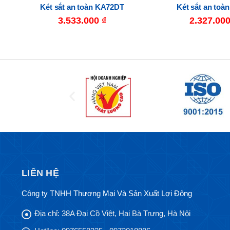
Két sắt an toàn KA72DT
Két sắt an toà
3.533.000
₫
2.327.00
LIÊN HỆ
Công ty TNHH Thương Mại Và Sản Xuất Lợi Đông
Địa chỉ:
38A Đại Cồ Việt, Hai Bà Trưng, Hà Nội