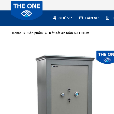
GHẾ VP
BÀN VP
Home
»
Sản phẩm
»
Két sắt an toàn KA181DM