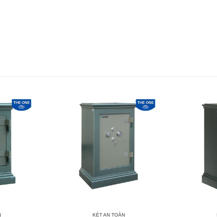
N
KÉT AN TOÀN