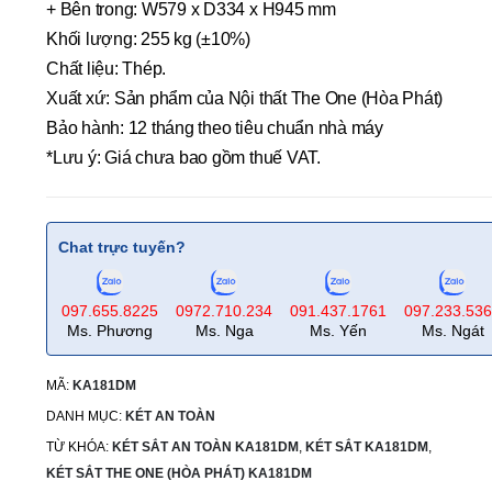
+ Bên trong: W579 x D334 x H945 mm
Khối lượng: 255 kg (±10%)
Chất liệu: Thép.
Xuất xứ: Sản phẩm của Nội thất The One (Hòa Phát)
Bảo hành: 12 tháng theo tiêu chuẩn nhà máy
*Lưu ý: Giá chưa bao gồm thuế VAT.
Chat trực tuyến?
097.655.8225
0972.710.234
091.437.1761
097.233.53
Ms. Phương
Ms. Nga
Ms. Yến
Ms. Ngát
MÃ:
KA181DM
DANH MỤC:
KÉT AN TOÀN
TỪ KHÓA:
KÉT SẮT AN TOÀN KA181DM
,
KÉT SẮT KA181DM
,
KÉT SẮT THE ONE (HÒA PHÁT) KA181DM