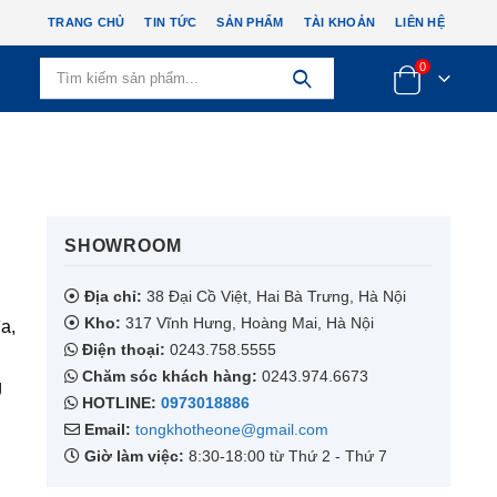
TRANG CHỦ
TIN TỨC
SẢN PHẨM
TÀI KHOẢN
LIÊN HỆ
0
SHOWROOM​
Địa chỉ:
38 Đại Cồ Việt, Hai Bà Trưng, Hà Nội
Kho:
317 Vĩnh Hưng, Hoàng Mai, Hà Nội
a,
Điện thoại:
0243.758.5555
Chăm sóc khách hàng:
0243.974.6673
g
HOTLINE:
0973018886
Email:
tongkhotheone@gmail.com
Giờ làm việc:
8:30-18:00 từ Thứ 2 - Thứ 7