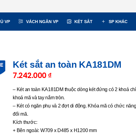
TỦ VP
VÁCH NGĂN VP
KÉT SẮT
SP KHÁC
Két sắt an toàn KA181DM
7.242.000
₫
– Két an toàn KA181DM thuộc dòng két đứng có 2 khoá chì
khoá mã và tay nắm tròn.
– Két có ngăn phụ và 2 đợt di động. Khóa mã có chức năn
đổi mã.
Kích thước:
+ Bên ngoài: W709 x D485 x H1200 mm