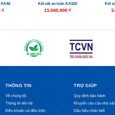
n KA40
Két sắt an toàn KA320
Két s
0
₫
11.045.000
₫
3
THÔNG TIN
TRỢ GIÚP
Về chúng tôi
Quy định bảo hành
Thông tin liên hệ
Khuyến cáo của nhà sản
Điều khoản và điều kiện
Dấu hiệu nhận biết