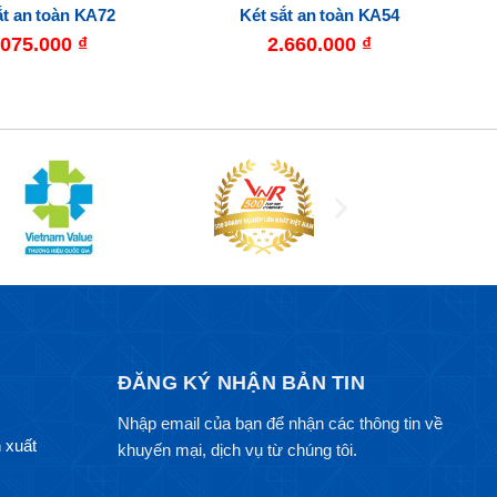
ắt an toàn KA72
Két sắt an toàn KA54
.075.000
₫
2.660.000
₫
ĐĂNG KÝ NHẬN BẢN TIN
Nhập email của bạn để nhận các thông tin về
 xuất
khuyến mại, dịch vụ từ chúng tôi.