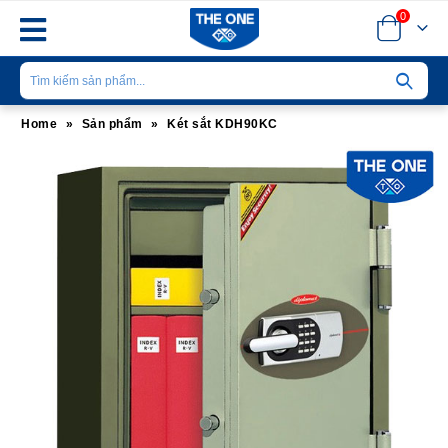
0
Home
»
Sản phẩm
»
Két sắt KDH90KC