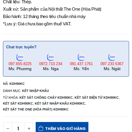
Chất liệu: Thép.
Xuất xứ: Sản phẩm của Nội thất The One (Hòa Phát)
Bảo hành: 12 tháng theo tiêu chuẩn nhà máy
*Lưu ý: Giá chưa bao gồm thuế VAT.
Chat trực tuyến?
097.655.8225
0972.710.234
091.437.1761
097.233.5367
Ms. Phương
Ms. Nga
Ms. Yến
Ms. Ngát
MÃ:
KDH90KC
DANH MỤC:
KÉT NHẬP KHẨU
TỪ KHÓA:
KÉT SẮT CHỐNG CHÁY KDH90KC
,
KÉT SẮT ĐIỆN TỬ KDH90KC
,
KÉT SẮT KDH90KC
,
KÉT SẮT NHẬP KHẨU KDH90KC
,
KÉT SẮT THE ONE (HÒA PHÁT) KDH90KC
THÊM VÀO GIỎ HÀNG