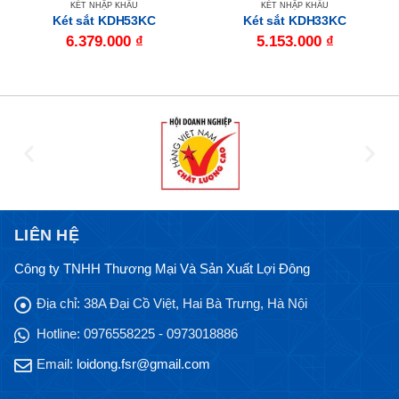
KÉT NHẬP KHẨU
KÉT NHẬP KHẨU
Két sắt KDH53KC
Két sắt KDH33KC
6.379.000
₫
5.153.000
₫
LIÊN HỆ
Công ty TNHH Thương Mại Và Sản Xuất Lợi Đông
Địa chỉ:
38A Đại Cồ Việt, Hai Bà Trưng, Hà Nội
Hotline:
0976558225 - 0973018886
Email:
loidong.fsr@gmail.com