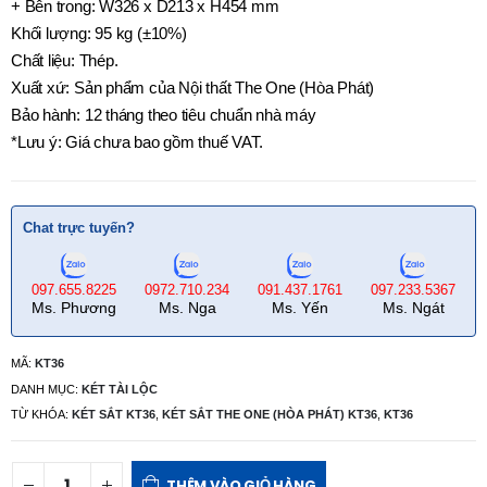
+ Bên trong: W326 x D213 x H454 mm
Khối lượng: 95 kg (±10%)
Chất liệu: Thép.
Xuất xứ: Sản phẩm của Nội thất The One (Hòa Phát)
Bảo hành: 12 tháng theo tiêu chuẩn nhà máy
*Lưu ý: Giá chưa bao gồm thuế VAT.
Chat trực tuyến?
097.655.8225
0972.710.234
091.437.1761
097.233.5367
Ms. Phương
Ms. Nga
Ms. Yến
Ms. Ngát
MÃ:
KT36
DANH MỤC:
KÉT TÀI LỘC
TỪ KHÓA:
KÉT SẮT KT36
,
KÉT SẮT THE ONE (HÒA PHÁT) KT36
,
KT36
THÊM VÀO GIỎ HÀNG