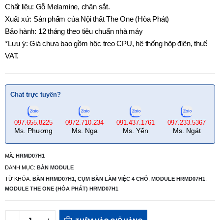
Chất liệu: Gỗ Melamine, chân sắt.
Xuất xứ: Sản phẩm của Nội thất The One (Hòa Phát)
Bảo hành: 12 tháng theo tiêu chuẩn nhà máy
*Lưu ý: Giá chưa bao gồm hộc treo CPU, hệ thống hộp điện, thuế
VAT.
Chat trực tuyến?
097.655.8225
0972.710.234
091.437.1761
097.233.5367
Ms. Phương
Ms. Nga
Ms. Yến
Ms. Ngát
MÃ:
HRMD07H1
DANH MỤC:
BÀN MODULE
TỪ KHÓA:
BÀN HRMD07H1
,
CỤM BÀN LÀM VIỆC 4 CHỖ
,
MODULE HRMD07H1
,
MODULE THE ONE (HÒA PHÁT) HRMD07H1