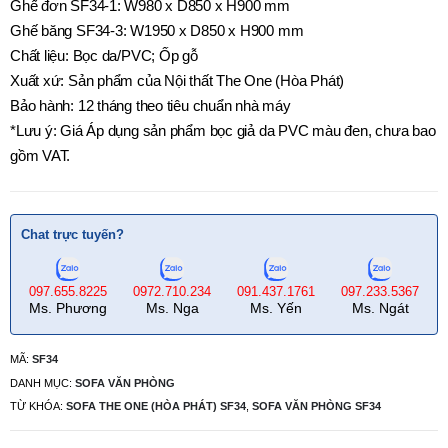
Ghế đơn SF34-1: W980 x D850 x H900 mm
Ghế băng SF34-3: W1950 x D850 x H900 mm
Chất liệu: Bọc da/PVC; Ốp gỗ
Xuất xứ: Sản phẩm của Nội thất The One (Hòa Phát)
Bảo hành: 12 tháng theo tiêu chuẩn nhà máy
*Lưu ý: Giá Áp dụng sản phẩm bọc giả da PVC màu đen, chưa bao
gồm VAT.
Chat trực tuyến?
097.655.8225
0972.710.234
091.437.1761
097.233.5367
Ms. Phương
Ms. Nga
Ms. Yến
Ms. Ngát
MÃ:
SF34
DANH MỤC:
SOFA VĂN PHÒNG
TỪ KHÓA:
SOFA THE ONE (HÒA PHÁT) SF34
,
SOFA VĂN PHÒNG SF34