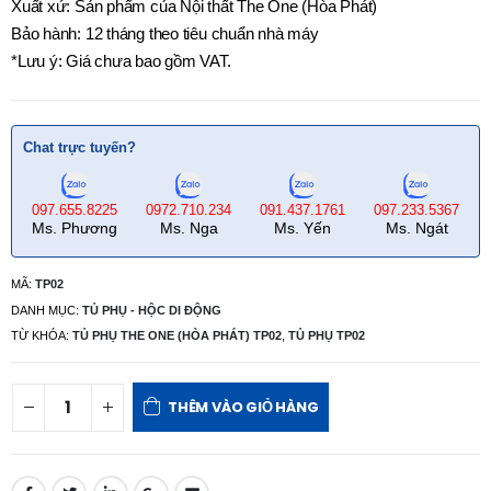
Xuất xứ: Sản phẩm của Nội thất The One (Hòa Phát)
Bảo hành: 12 tháng theo tiêu chuẩn nhà máy
*Lưu ý: Giá chưa bao gồm VAT.
Chat trực tuyến?
097.655.8225
0972.710.234
091.437.1761
097.233.5367
Ms. Phương
Ms. Nga
Ms. Yến
Ms. Ngát
MÃ:
TP02
DANH MỤC:
TỦ PHỤ - HỘC DI ĐỘNG
TỪ KHÓA:
TỦ PHỤ THE ONE (HÒA PHÁT) TP02
,
TỦ PHỤ TP02
THÊM VÀO GIỎ HÀNG