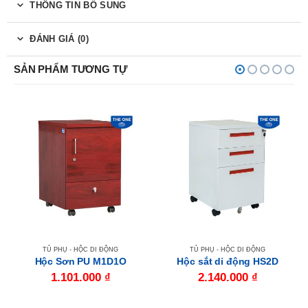
THÔNG TIN BỔ SUNG
ĐÁNH GIÁ (0)
SẢN PHẨM TƯƠNG TỰ
TỦ PHỤ - HỘC DI ĐỘNG
TỦ PHỤ - HỘC DI ĐỘNG
Hộc Sơn PU M1D1O
Hộc sắt di động HS2D
1.101.000
₫
2.140.000
₫