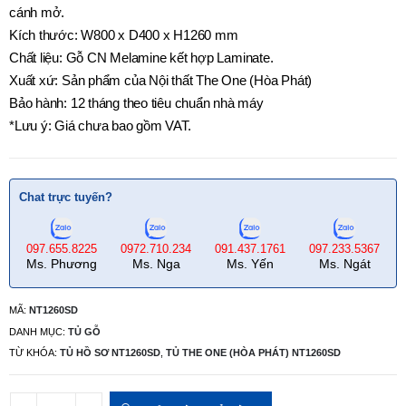
cánh mở.
Kích thước: W800 x D400 x H1260 mm
Chất liệu: Gỗ CN Melamine kết hợp Laminate.
Xuất xứ: Sản phẩm của Nội thất The One (Hòa Phát)
Bảo hành: 12 tháng theo tiêu chuẩn nhà máy
*Lưu ý: Giá chưa bao gồm VAT.
Chat trực tuyến?
097.655.8225
0972.710.234
091.437.1761
097.233.5367
Ms. Phương
Ms. Nga
Ms. Yến
Ms. Ngát
MÃ:
NT1260SD
DANH MỤC:
TỦ GỖ
TỪ KHÓA:
TỦ HỒ SƠ NT1260SD
,
TỦ THE ONE (HÒA PHÁT) NT1260SD