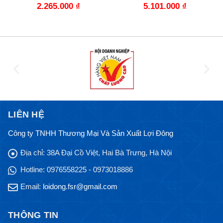
2.265.000
₫
5.101.000
₫
LIÊN HỆ
Công ty TNHH Thương Mại Và Sản Xuất Lợi Đông
Địa chỉ:
38A Đại Cồ Việt, Hai Bà Trưng, Hà Nội
Hotline:
0976558225 - 0973018886
Email:
loidong.fsr@gmail.com
THÔNG TIN