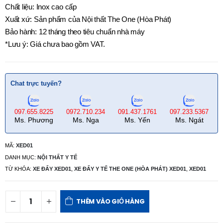
Chất liệu: Inox cao cấp
Xuất xứ: Sản phẩm của Nội thất The One (Hòa Phát)
Bảo hành: 12 tháng theo tiêu chuẩn nhà máy
*Lưu ý: Giá chưa bao gồm VAT.
Chat trực tuyến?
097.655.8225
0972.710.234
091.437.1761
097.233.5367
Ms. Phương
Ms. Nga
Ms. Yến
Ms. Ngát
MÃ:
XED01
DANH MỤC:
NỘI THẤT Y TẾ
TỪ KHÓA:
XE ĐẨY XED01
,
XE ĐẨY Y TẾ THE ONE (HÒA PHÁT) XED01
,
XED01
THÊM VÀO GIỎ HÀNG