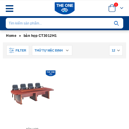
0
Home
»
bàn họp CT3012H1
FILTER