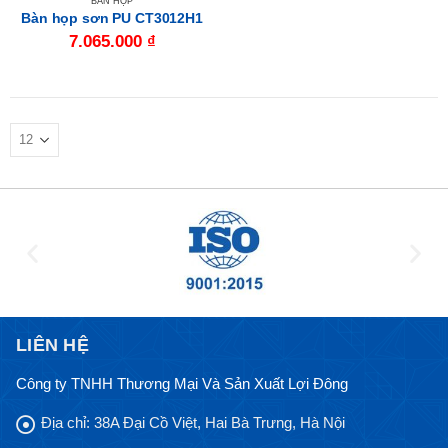
BÀN HỌP
Bàn họp sơn PU CT3012H1
7.065.000
₫
LIÊN HỆ
Công ty TNHH Thương Mại Và Sản Xuất Lợi Đông
Địa chỉ:
38A Đại Cồ Việt, Hai Bà Trưng, Hà Nội