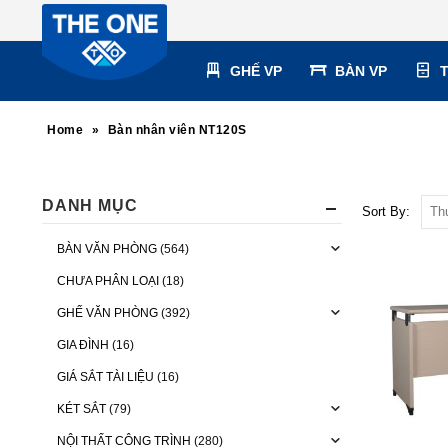
GHẾ VP
BÀN VP
Home
»
Bàn nhân viên NT120S
DANH MỤC
Sort By:
BÀN VĂN PHÒNG
(564)
CHƯA PHÂN LOẠI
(18)
GHẾ VĂN PHÒNG
(392)
GIA ĐÌNH
(16)
GIÁ SẮT TÀI LIỆU
(16)
KÉT SẮT
(79)
NỘI THẤT CÔNG TRÌNH
(280)