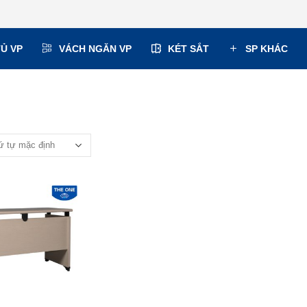
TỦ VP
VÁCH NGĂN VP
KÉT SẮT
SP KHÁC