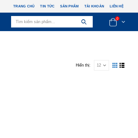
TRANG CHỦ
TIN TỨC
SẢN PHẨM
TÀI KHOẢN
LIÊN HỆ
0
Hiển thị: