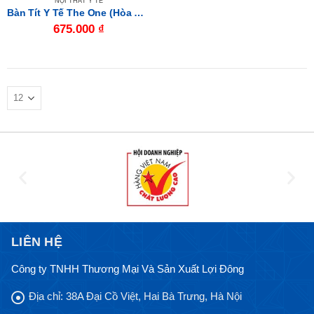
NỘI THẤT Y TẾ
Bàn Tít Y Tế The One (Hòa Phát) BTYT01I
675.000
₫
LIÊN HỆ
Công ty TNHH Thương Mại Và Sản Xuất Lợi Đông
Địa chỉ:
38A Đại Cồ Việt, Hai Bà Trưng, Hà Nội