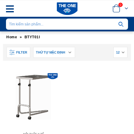
0
Home
»
BTYT01I
FILTER