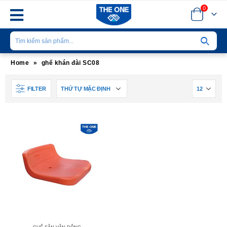
0
Home
»
ghế khán đài SC08
FILTER