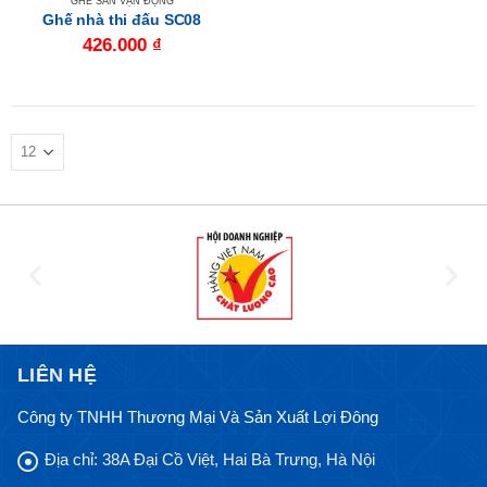
GHẾ SÂN VẬN ĐỘNG
Ghế nhà thi đấu SC08
426.000
₫
LIÊN HỆ
Công ty TNHH Thương Mại Và Sản Xuất Lợi Đông
Địa chỉ:
38A Đại Cồ Việt, Hai Bà Trưng, Hà Nội