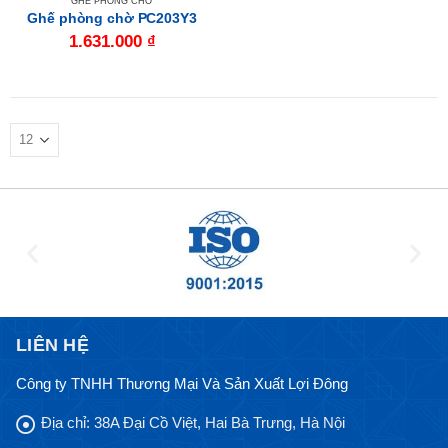
GHẾ PHÒNG CHỜ
Ghế phòng chờ PC203Y3
1.631.000
₫
LIÊN HỆ
Công ty TNHH Thương Mại Và Sản Xuất Lợi Đông
Địa chỉ:
38A Đại Cồ Việt, Hai Bà Trưng, Hà Nội