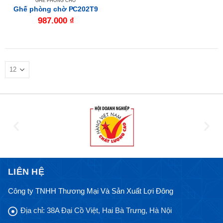
GHẾ PHÒNG CHỜ
Ghế phòng chờ PC202T9
987.000
₫
LIÊN HỆ
Công ty TNHH Thương Mại Và Sản Xuất Lợi Đông
Địa chỉ:
38A Đại Cồ Việt, Hai Bà Trưng, Hà Nội