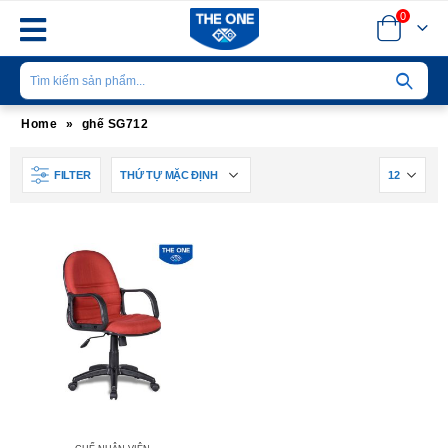
0
Home
»
ghế SG712
FILTER