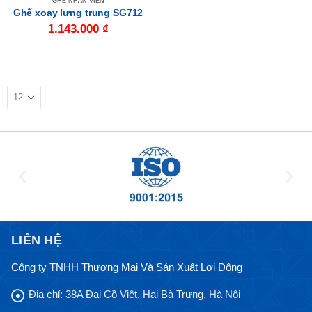
GHẾ NHÂN VIÊN
Ghế xoay lưng trung SG712
1.143.000
₫
LIÊN HỆ
Công ty TNHH Thương Mại Và Sản Xuất Lợi Đông
Địa chỉ:
38A Đại Cồ Việt, Hai Bà Trưng, Hà Nội