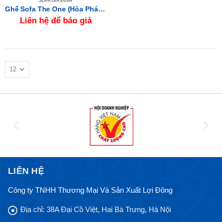
SOFA GIA ĐÌNH
Ghế Sofa The One (Hòa Phát) SF312
Liên hệ để báo giá
LIÊN HỆ
Công ty TNHH Thương Mại Và Sản Xuất Lợi Đông
Địa chỉ:
38A Đại Cồ Việt, Hai Bà Trưng, Hà Nội