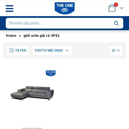
0
Home
»
ghế sofa giá rẻ SF61
FILTER