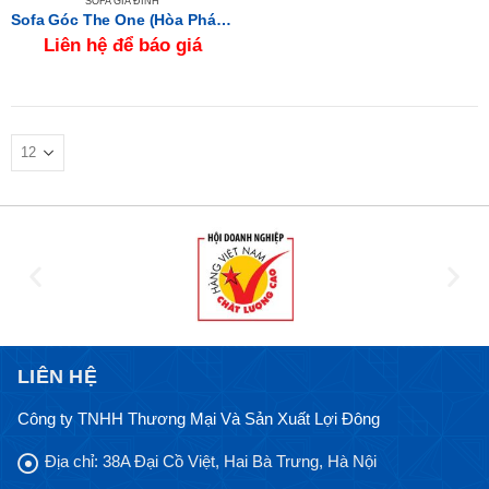
SOFA GIA ĐÌNH
Sofa Góc The One (Hòa Phát) SF61
Liên hệ để báo giá
LIÊN HỆ
Công ty TNHH Thương Mại Và Sản Xuất Lợi Đông
Địa chỉ:
38A Đại Cồ Việt, Hai Bà Trưng, Hà Nội