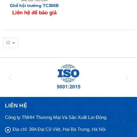
GHẾ HỘI TRƯỜNG
Ghế hội trường TC306B
Liên hệ để báo giá
LIÊN HỆ
Công ty TNHH Thương Mại Và Sản Xuất Lợi Đông
Địa chỉ:
38A Đại Cồ Việt, Hai Bà Trưng, Hà Nội