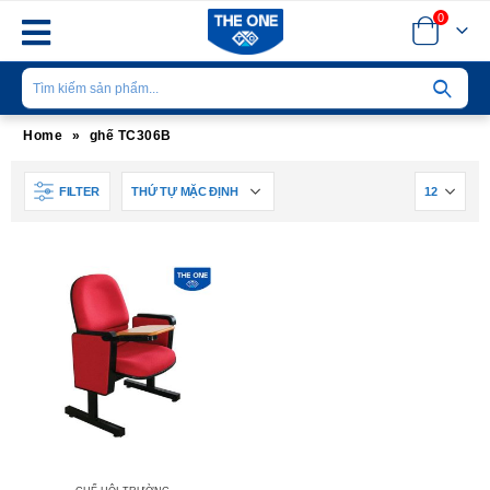
0
Home
»
ghế TC306B
FILTER