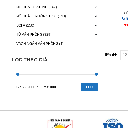
NỘI THẤT GIA ĐÌNH
(147)
GH
NỘI THẤT TRƯỜNG HỌC
(143)
Gh
7
SOFA
(156)
TỦ VĂN PHÒNG
(329)
VÁCH NGĂN VĂN PHÒNG
(4)
Hiển thị:
LỌC THEO GIÁ
Giá
725.000 ₫
—
758.000 ₫
LỌC