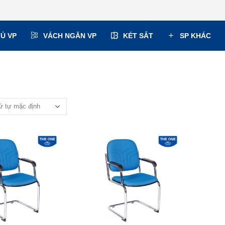
TỦ VP
VÁCH NGĂN VP
KÉT SẮT
SP KHÁC