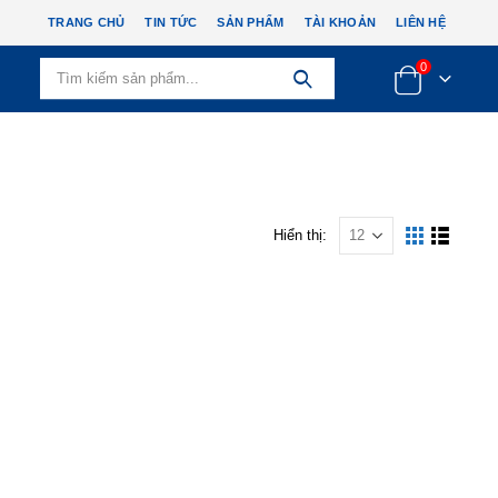
TRANG CHỦ
TIN TỨC
SẢN PHẨM
TÀI KHOẢN
LIÊN HỆ
0
Hiển thị: