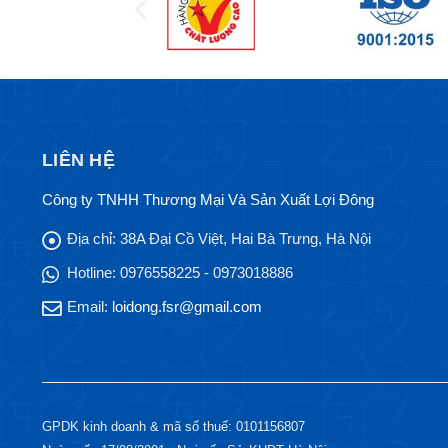
LIÊN HỆ
Công ty TNHH Thương Mại Và Sản Xuất Lợi Đông
Địa chỉ:
38A Đại Cồ Việt, Hai Bà Trưng, Hà Nội
Hotline:
0976558225 - 0973018886
Email:
loidong.fsr@gmail.com
GPDK kinh doanh & mã số thuế: 0101156807