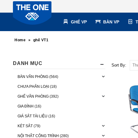
GHẾ VP
BÀN VP
Home
»
ghế VT1
DANH MỤC
Sort By:
BÀN VĂN PHÒNG
(564)
CHƯA PHÂN LOẠI
(18)
GHẾ VĂN PHÒNG
(392)
GIA ĐÌNH
(16)
GIÁ SẮT TÀI LIỆU
(16)
KÉT SẮT
(79)
NỘI THẤT CÔNG TRÌNH
(280)