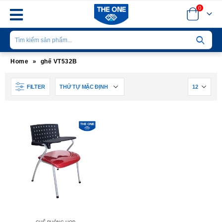
0
Home
»
ghế VT532B
FILTER