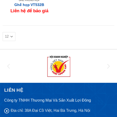
GHẾ PHÒNG HỌP
Ghế họp VT532B
Liên hệ để báo giá
LIÊN HỆ
Công ty TNHH Thương Mại Và Sản Xuất Lợi Đông
Địa chỉ:
38A Đại Cồ Việt, Hai Bà Trưng, Hà Nội