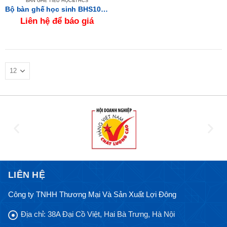
BÀN GHẾ TIỂU HỌC&THCS
Bộ bàn ghế học sinh BHS106 + GHS106
Liên hệ để báo giá
LIÊN HỆ
Công ty TNHH Thương Mại Và Sản Xuất Lợi Đông
Địa chỉ:
38A Đại Cồ Việt, Hai Bà Trưng, Hà Nội