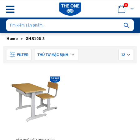
0
Home
»
GHS106-3
FILTER