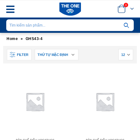
0
Home
»
GHS43-4
FILTER