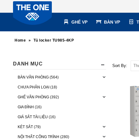
GHẾ VP
BÀN VP
Home
»
Tủ locker TU985-4KP
DANH MỤC
Sort By:
BÀN VĂN PHÒNG
(564)
CHƯA PHÂN LOẠI
(18)
GHẾ VĂN PHÒNG
(392)
GIA ĐÌNH
(16)
GIÁ SẮT TÀI LIỆU
(16)
KÉT SẮT
(79)
NỘI THẤT CÔNG TRÌNH
(280)