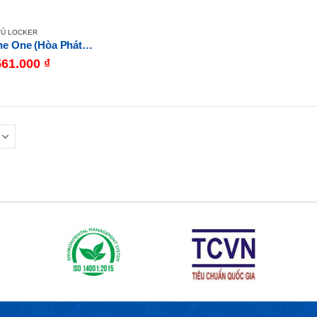
TỦ LOCKER
Tủ Locker The One (Hòa Phát) TU985-4KP
561.000
₫