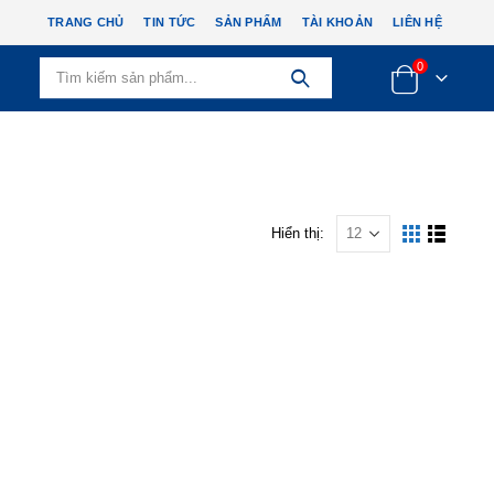
TRANG CHỦ
TIN TỨC
SẢN PHẨM
TÀI KHOẢN
LIÊN HỆ
0
Hiển thị: