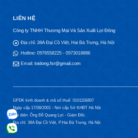
LIÊN HỆ
Công ty TNHH Thương Mại Và Sản Xuất Lợi Đông
Địa chỉ:
38A Đại Cồ Việt, Hai Bà Trưng, Hà Nội
Hotline:
0976558225 - 0973018886
Email:
loidong.fsr@gmail.com
GPDK kinh doanh & mã số thuế: 0101156807
Ngày cấp 17/08/2001 - Nơi cấp Sở KHĐT Hà Nội.
Đại diện: Ông Đỗ Quang Lợi - Giám Đốc.
Địa chỉ: 38A Đại Cồ Việt, P.Hai Bà Trưng, Hà Nội.