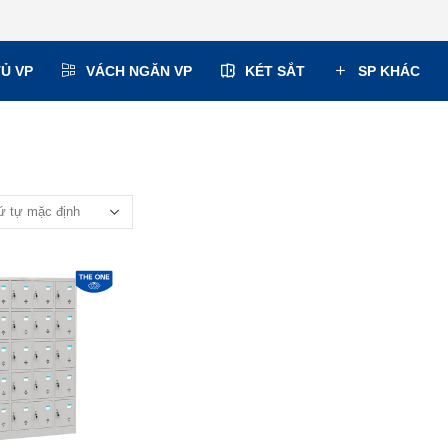
TỦ VP
VÁCH NGĂN VP
KÉT SẮT
SP KHÁC