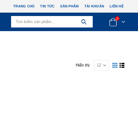
TRANG CHỦ
TIN TỨC
SẢN PHẨM
TÀI KHOẢN
LIÊN HỆ
0
Hiển thị: