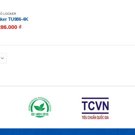
TỦ LOCKER
cker TU986-4K
286.000
₫