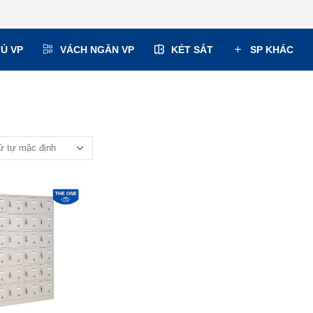
TỦ VP
VÁCH NGĂN VP
KÉT SẮT
SP KHÁC