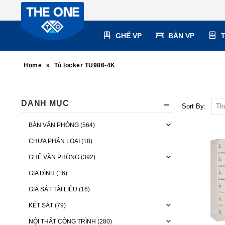
GHẾ VP
BÀN VP
Home
»
Tủ locker TU986-4K
DANH MỤC
Sort By:
BÀN VĂN PHÒNG
(564)
CHƯA PHÂN LOẠI
(18)
GHẾ VĂN PHÒNG
(392)
GIA ĐÌNH
(16)
GIÁ SẮT TÀI LIỆU
(16)
KÉT SẮT
(79)
NỘI THẤT CÔNG TRÌNH
(280)