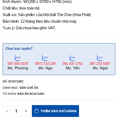
Kích thước: W1200 x D700 x H750 (mm)
Chất liệu: Inox toàn bộ
Xuất xứ: Sản phẩm của Nội thất The One (Hòa Phát)
Bảo hành: 12 tháng theo tiêu chuẩn nhà máy
*Lưu ý: Giá chưa bao gồm VAT.
Chat trực tuyến?
097.655.8225
0972.710.234
091.437.1761
097.233.5367
Ms. Phương
Ms. Nga
Ms. Yến
Ms. Ngát
MÃ:
BCN712BC
DANH MỤC:
BÀN GHẾ ĂN
TỪ KHÓA:
BÀN ĂN BCN712BC
THÊM VÀO GIỎ HÀNG