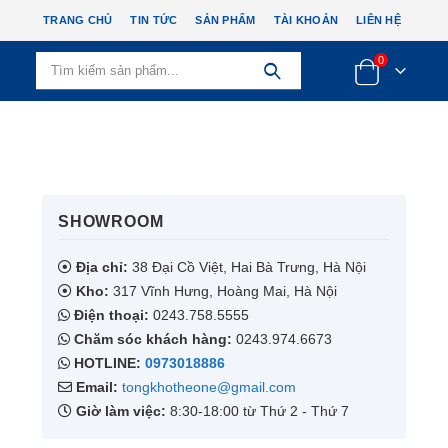
TRANG CHỦ
TIN TỨC
SẢN PHẨM
TÀI KHOẢN
LIÊN HỆ
0
SHOWROOM​
Địa chỉ:
38 Đại Cồ Việt, Hai Bà Trưng, Hà Nội
Kho:
317 Vĩnh Hưng, Hoàng Mai, Hà Nội
Điện thoại:
0243.758.5555
Chăm sóc khách hàng:
0243.974.6673
HOTLINE:
0973018886
Email:
tongkhotheone@gmail.com
Giờ làm việc:
8:30-18:00 từ Thứ 2 - Thứ 7