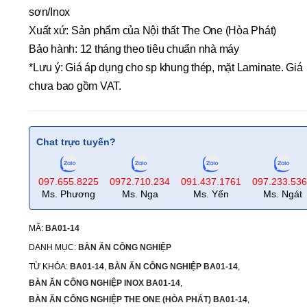
sơn/Inox
Xuất xứ: Sản phẩm của Nội thất The One (Hòa Phát)
Bảo hành: 12 tháng theo tiêu chuẩn nhà máy
*Lưu ý: Giá áp dụng cho sp khung thép, mặt Laminate. Giá
chưa bao gồm VAT.
Chat trực tuyến?
097.655.8225
0972.710.234
091.437.1761
097.233.53
Ms. Phương
Ms. Nga
Ms. Yến
Ms. Ngát
MÃ:
BA01-14
DANH MỤC:
BÀN ĂN CÔNG NGHIỆP
TỪ KHÓA:
BA01-14
,
BÀN ĂN CÔNG NGHIỆP BA01-14
,
BÀN ĂN CÔNG NGHIỆP INOX BA01-14
,
BÀN ĂN CÔNG NGHIỆP THE ONE (HÒA PHÁT) BA01-14
,