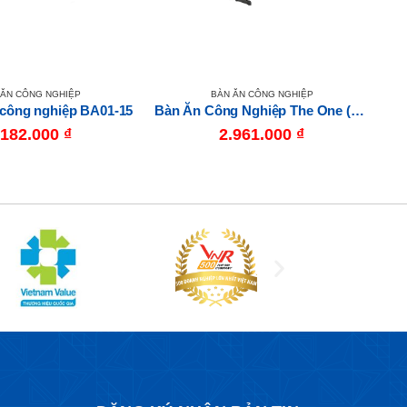
 ĂN CÔNG NGHIỆP
BÀN ĂN CÔNG NGHIỆP
 công nghiệp BA01-15
Bàn Ăn Công Nghiệp The One (Hòa Phát) BA05
Bà
.182.000
₫
2.961.000
₫