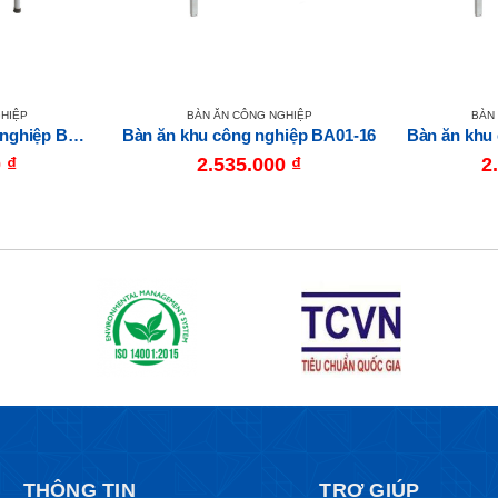
HIỆP
BÀN ĂN CÔNG NGHIỆP
BÀN
Bàn ghế ăn khu công nghiệp BA02
Bàn ăn khu công nghiệp BA01-16
Bàn ăn khu
0
₫
2.535.000
₫
2
THÔNG TIN
TRỢ GIÚP