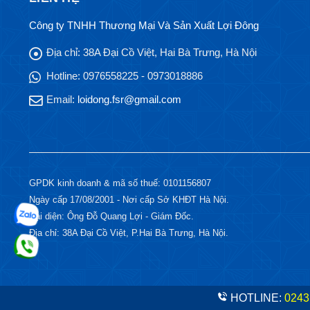
Công ty TNHH Thương Mại Và Sản Xuất Lợi Đông
Địa chỉ:
38A Đại Cồ Việt, Hai Bà Trưng, Hà Nội
Hotline:
0976558225 - 0973018886
Email:
loidong.fsr@gmail.com
GPDK kinh doanh & mã số thuế: 0101156807
Ngày cấp 17/08/2001 - Nơi cấp Sở KHĐT Hà Nội.
Đại diện: Ông Đỗ Quang Lợi - Giám Đốc.
Địa chỉ: 38A Đại Cồ Việt, P.Hai Bà Trưng, Hà Nội.
HOTLINE:
0243