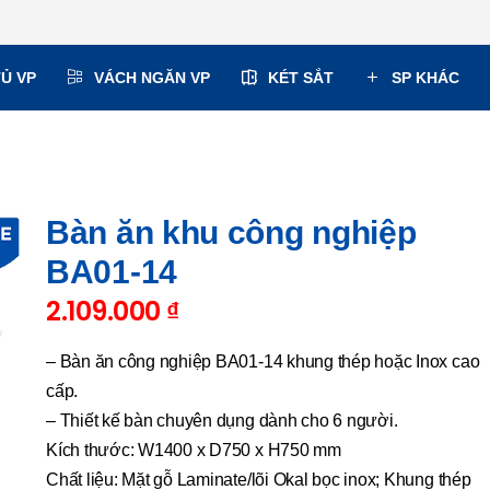
TỦ VP
VÁCH NGĂN VP
KÉT SẮT
SP KHÁC
Bàn ăn khu công nghiệp
BA01-14
2.109.000
₫
– Bàn ăn công nghiệp BA01-14 khung thép hoặc Inox cao
cấp.
– Thiết kế bàn chuyên dụng dành cho 6 người.
Kích thước: W1400 x D750 x H750 mm
Chất liệu: Mặt gỗ Laminate/lõi Okal bọc inox; Khung thép