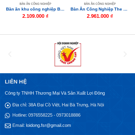
BÀN ĂN CÔNG NGHIỆP
BÀN ĂN CÔNG NGHIỆP
Bàn ăn khu công nghiệp BA01-14
Bàn Ăn Công Nghiệp The One (Hòa Phát) BA05
2.109.000
₫
2.961.000
₫
LIÊN HỆ
Công ty TNHH Thương Mại Và Sản Xuất Lợi Đông
Địa chỉ:
38A Đại Cồ Việt, Hai Bà Trưng, Hà Nội
Hotline:
0976558225 - 0973018886
Email:
loidong.fsr@gmail.com