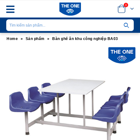
0
Home
»
Sản phẩm
»
Bàn ghế ăn khu công nghiệp BA03