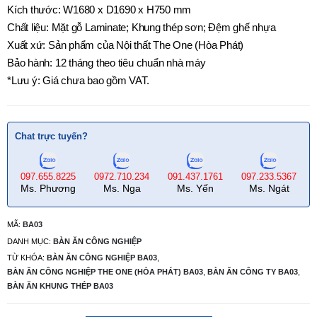
Kích thước: W1680 x D1690 x H750 mm
Chất liệu: Mặt gỗ Laminate; Khung thép sơn; Đệm ghế nhựa
Xuất xứ: Sản phẩm của Nội thất The One (Hòa Phát)
Bảo hành: 12 tháng theo tiêu chuẩn nhà máy
*Lưu ý: Giá chưa bao gồm VAT.
Chat trực tuyến?
097.655.8225
0972.710.234
091.437.1761
097.233.5367
Ms. Phương
Ms. Nga
Ms. Yến
Ms. Ngát
MÃ:
BA03
DANH MỤC:
BÀN ĂN CÔNG NGHIỆP
TỪ KHÓA:
BÀN ĂN CÔNG NGHIỆP BA03
,
BÀN ĂN CÔNG NGHIỆP THE ONE (HÒA PHÁT) BA03
,
BÀN ĂN CÔNG TY BA03
,
BÀN ĂN KHUNG THÉP BA03