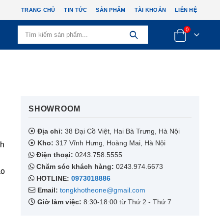
TRANG CHỦ
TIN TỨC
SẢN PHẨM
TÀI KHOẢN
LIÊN HỆ
0
SHOWROOM​
Địa chỉ:
38 Đại Cồ Việt, Hai Bà Trưng, Hà Nội
Kho:
317 Vĩnh Hưng, Hoàng Mai, Hà Nội
nh
Điện thoại:
0243.758.5555
Chăm sóc khách hàng:
0243.974.6673
ạo
HOTLINE:
0973018886
Email:
tongkhotheone@gmail.com
Giờ làm việc:
8:30-18:00 từ Thứ 2 - Thứ 7