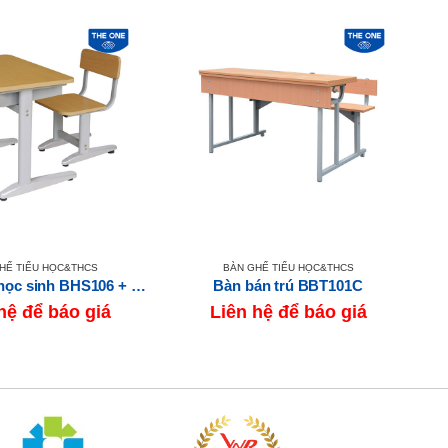
HẾ TIỂU HỌC&THCS
BÀN GHẾ TIỂU HỌC&THCS
Bộ bàn ghế học sinh BHS106 + GHS106
Bàn bán trú BBT101C
hệ để báo giá
Liên hệ để báo giá