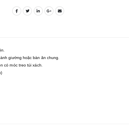
ện.
hành giường hoặc bàn ăn chung.
 có móc treo túi xách.
m)