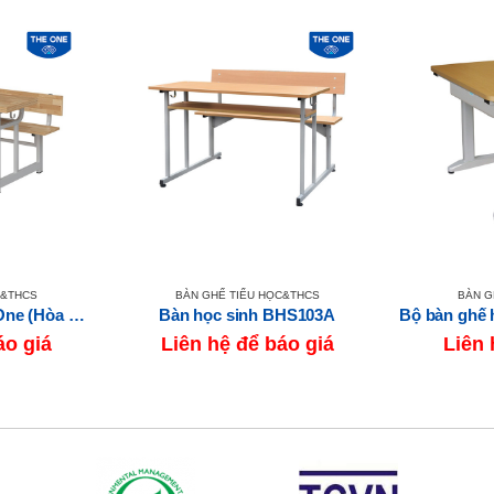
C&THCS
BÀN GHẾ TIỂU HỌC&THCS
BÀN G
Bàn học bán trú The One (Hòa Phát) BBT104
Bàn học sinh BHS103A
áo giá
Liên hệ để báo giá
Liên 