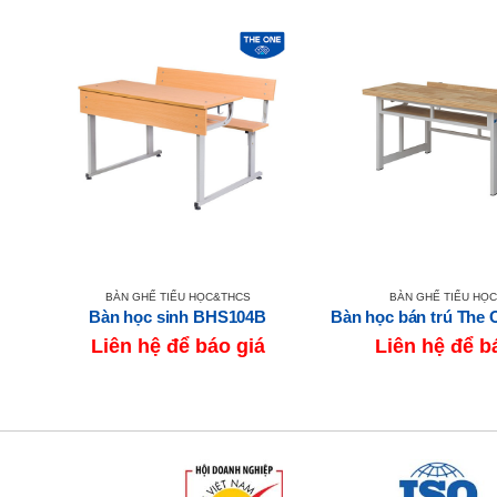
BÀN GHẾ TIỂU HỌC&THCS
BÀN GHẾ TIỂU HỌ
Bộ bàn ghế học sinh BHS110 + GHS110
Bàn học sinh BHS104B
Liên hệ để báo giá
Liên hệ để b