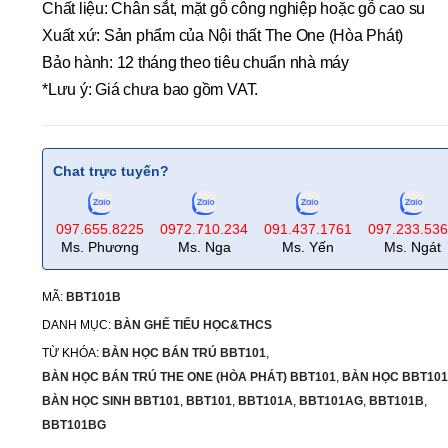
Chất liệu: Chân sắt, mặt gỗ công nghiệp hoặc gỗ cao su
Xuất xứ: Sản phẩm của Nội thất The One (Hòa Phát)
Bảo hành: 12 tháng theo tiêu chuẩn nhà máy
*Lưu ý: Giá chưa bao gồm VAT.
Chat trực tuyến?
097.655.8225
0972.710.234
091.437.1761
097.233.53
Ms. Phương
Ms. Nga
Ms. Yến
Ms. Ngát
MÃ:
BBT101B
DANH MỤC:
BÀN GHẾ TIỂU HỌC&THCS
TỪ KHÓA:
BÀN HỌC BÁN TRÚ BBT101
,
BÀN HỌC BÁN TRÚ THE ONE (HÒA PHÁT) BBT101
,
BÀN HỌC BBT101
BÀN HỌC SINH BBT101
,
BBT101
,
BBT101A
,
BBT101AG
,
BBT101B
,
BBT101BG