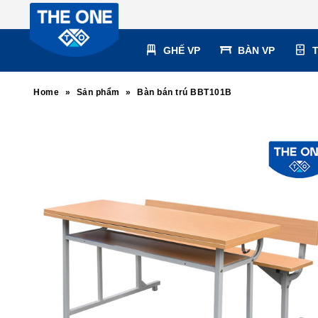
GHẾ VP
BÀN VP
Home
»
Sản phẩm
»
Bàn bán trú BBT101B