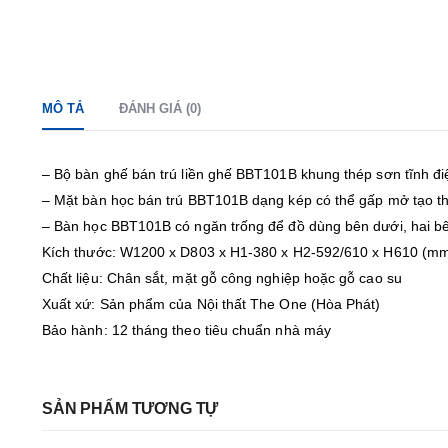
MÔ TẢ
ĐÁNH GIÁ (0)
– Bộ bàn ghế bán trú liền ghế BBT101B khung thép sơn tĩnh đi
– Mặt bàn học bán trú BBT101B dạng kép có thể gấp mở tạo t
– Bàn học BBT101B có ngăn trống để đồ dùng bên dưới, hai bên
Kích thước: W1200 x D803 x H1-380 x H2-592/610 x H610 (m
Chất liệu: Chân sắt, mặt gỗ công nghiệp hoặc gỗ cao su
Xuất xứ: Sản phẩm của Nội thất The One (Hòa Phát)
Bảo hành: 12 tháng theo tiêu chuẩn nhà máy
SẢN PHẨM TƯƠNG TỰ