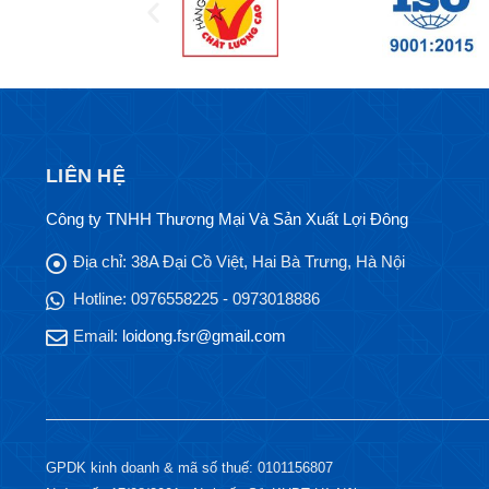
LIÊN HỆ
Công ty TNHH Thương Mại Và Sản Xuất Lợi Đông
Địa chỉ:
38A Đại Cồ Việt, Hai Bà Trưng, Hà Nội
Hotline:
0976558225 - 0973018886
Email:
loidong.fsr@gmail.com
GPDK kinh doanh & mã số thuế: 0101156807