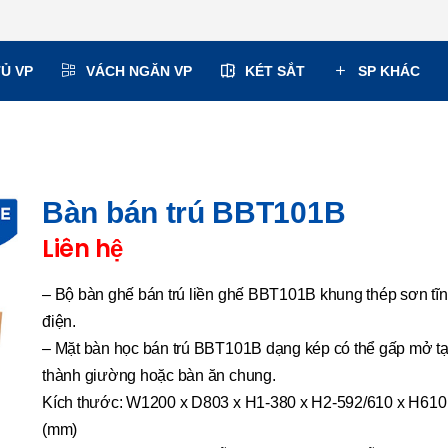
TỦ VP
VÁCH NGĂN VP
KÉT SẮT
SP KHÁC
Bàn bán trú BBT101B
Liên hệ
– Bộ bàn ghế bán trú liền ghế BBT101B khung thép sơn tĩ
điện.
– Mặt bàn học bán trú BBT101B dạng kép có thể gấp mở t
thành giường hoặc bàn ăn chung.
Kích thước: W1200 x D803 x H1-380 x H2-592/610 x H610
(mm)