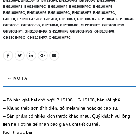
BHS108-4
,
BHS108-4G
,
BHS108-5
,
BHS108-5G
,
BHS108-6
,
BHS108-6G
,
BHS108HP3
,
BHS108HP3G
,
BHS108HP4
,
BHS108HP4G
,
BHS108HP5
,
BHS108HP5G
,
BHS108HP6
,
BHS108HP6G
,
BHS108HP7
,
BHS108HP7G
,
GHẾ HỌC SINH GHS108
,
GHS108
,
GHS108-3
,
GHS108-3G
,
GHS108-4
,
GHS108-4G
,
GHS108-5
,
GHS108-5G
,
GHS108-6
,
GHS108-6G
,
GHS108HP3
,
GHS108HP3G
,
GHS108HP4
,
GHS108HP4G
,
GHS108HP5
,
GHS108HP5G
,
GHS108HP6
,
GHS108HP6G
,
GHS108HP7
,
GHS108HP7G
MÔ TẢ
– Bộ bàn ghế hai chỗ ngồi BHS108 + GHS108, bàn rời ghế.
– Khung thép sơn tĩnh điện, gỗ melamine hoặc gỗ cao su.
– Sản phẩm có nhiều kích thước khác nhau, Quý khách vui lòng
liên hệ Hotline để nhận báo giá và chi tiết cụ thể.
Kích thước bàn: