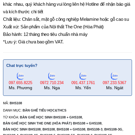
khác nhau, quý khách hàng vui lòng liên hệ Hotline để nhận báo giá
và kích thước chi tiết
Chất liệu: Chân sắt, mặt gỗ công nghiệp Melamine hoặc gỗ cao su
Xuất xứ: Sản phẩm của Nội thất The One (Hòa Phát)
Bảo hành: 12 tháng theo tiêu chuẩn nhà máy
*Lưu ý: Giá chưa bao gồm VAT.
Chat trực tuyến?
097.655.8225
0972.710.234
091.437.1761
097.233.5367
Ms. Phương
Ms. Nga
Ms. Yến
Ms. Ngát
MÃ:
BHS108
DANH MỤC:
BÀN GHẾ TIỂU HỌC&THCS
TỪ KHÓA:
BÀN GHẾ HỌC SINH BHS108 + GHS108
,
BÀN GHẾ HỌC SINH THE ONE (HÒA PHÁT) BHS108 + GHS108
,
BÀN HỌC SINH BHS108
,
BHS108
,
BHS108 + GHS108
,
BHS108-3
,
BHS108-3G
,