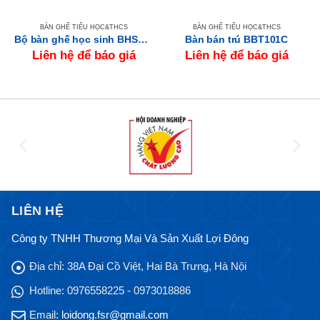
BÀN GHẾ TIỂU HỌC&THCS
BÀN GHẾ TIỂU HỌC&THCS
Bộ bàn ghế học sinh BHS109 + GHS109
Bàn bán trú BBT101C
Liên hệ để báo giá
Liên hệ để báo giá
LIÊN HỆ
Công ty TNHH Thương Mại Và Sản Xuất Lợi Đông
Địa chỉ:
38A Đại Cồ Việt, Hai Bà Trưng, Hà Nội
Hotline:
0976558225 - 0973018886
Email:
loidong.fsr@gmail.com