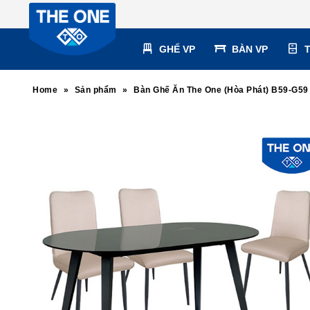
GHẾ VP
BÀN VP
Home
»
Sản phẩm
»
Bàn Ghế Ăn The One (Hòa Phát) B59-G59