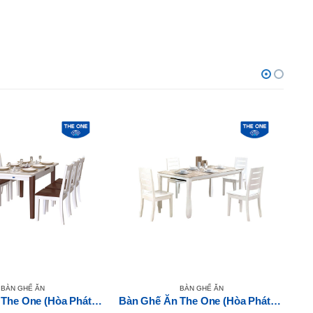
BÀN GHẾ ĂN
BÀN GHẾ ĂN
Bàn Ghế Ăn The One (Hòa Phát) HGB71AK10-HGG71
Bàn Ghế Ăn The One (Hòa Phát) HGB60B-HGG60