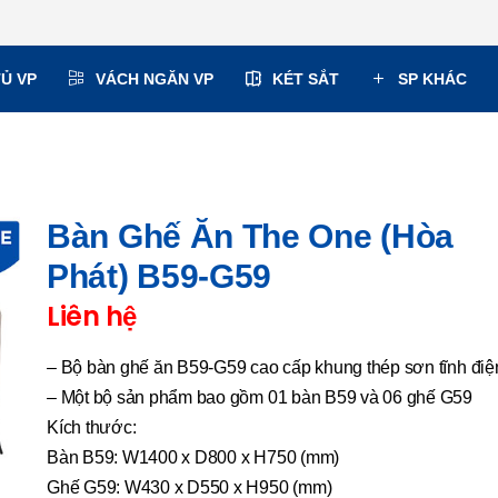
TỦ VP
VÁCH NGĂN VP
KÉT SẮT
SP KHÁC
Bàn Ghế Ăn The One (Hòa
Phát) B59-G59
Liên hệ
– Bộ bàn ghế ăn B59-G59 cao cấp khung thép sơn tĩnh điệ
– Một bộ sản phẩm bao gồm 01 bàn B59 và 06 ghế G59
Kích thước:
Bàn B59: W1400 x D800 x H750 (mm)
Ghế G59: W430 x D550 x H950 (mm)