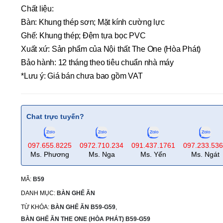
Chất liệu:
Bàn: Khung thép sơn; Mặt kính cường lực
Ghế: Khung thép; Đệm tựa bọc PVC
Xuất xứ: Sản phẩm của Nội thất The One (Hòa Phát)
Bảo hành: 12 tháng theo tiêu chuẩn nhà máy
*Lưu ý: Giá bán chưa bao gồm VAT
Chat trực tuyến?
097.655.8225
0972.710.234
091.437.1761
097.233.53
Ms. Phương
Ms. Nga
Ms. Yến
Ms. Ngát
MÃ:
B59
DANH MỤC:
BÀN GHẾ ĂN
TỪ KHÓA:
BÀN GHẾ ĂN B59-G59
,
BÀN GHẾ ĂN THE ONE (HÒA PHÁT) B59-G59