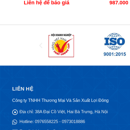
Liên hệ để báo giá
987.000
LIÊN HỆ
Công ty TNHH Thương Mại Và Sản Xuất Lợi Đông
Địa chỉ:
38A Đại Cồ Việt, Hai Bà Trưng, Hà Nội
Hotline:
0976558225 - 0973018886