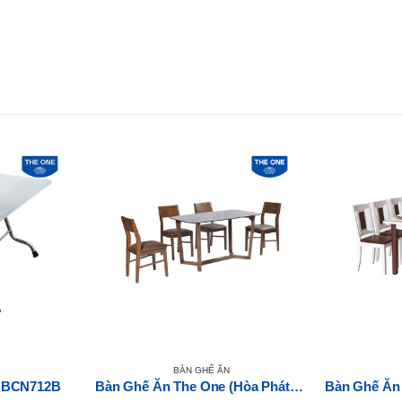
BÀN GHẾ ĂN
x BCN712B
Bàn Ghế Ăn The One (Hòa Phát) HGB69B-HGG69