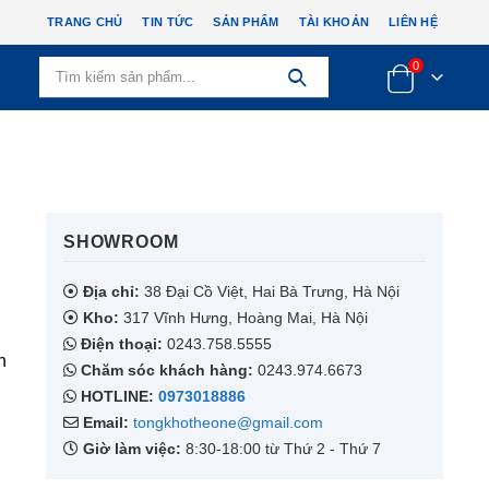
TRANG CHỦ
TIN TỨC
SẢN PHẨM
TÀI KHOẢN
LIÊN HỆ
0
SHOWROOM​
Địa chỉ:
38 Đại Cồ Việt, Hai Bà Trưng, Hà Nội
Kho:
317 Vĩnh Hưng, Hoàng Mai, Hà Nội
Điện thoại:
0243.758.5555
n
Chăm sóc khách hàng:
0243.974.6673
HOTLINE:
0973018886
Email:
tongkhotheone@gmail.com
Giờ làm việc:
8:30-18:00 từ Thứ 2 - Thứ 7