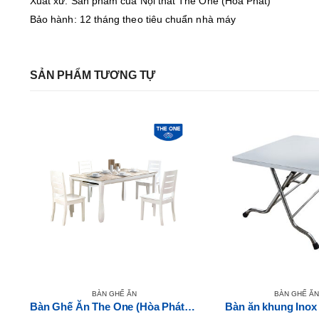
Xuất xứ: Sản phẩm của Nội thất The One (Hòa Phát)
Bảo hành: 12 tháng theo tiêu chuẩn nhà máy
SẢN PHẨM TƯƠNG TỰ
BÀN GHẾ ĂN
BÀN GHẾ ĂN
Bàn Ghế Ăn The One (Hòa Phát) HGB65A-HGG65
Bàn Ghế Ăn The One (Hòa Phát) HGB60-HGG60
Bàn ăn khung Ino