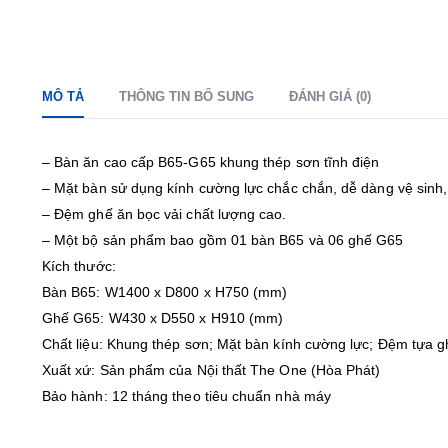
MÔ TẢ
THÔNG TIN BỔ SUNG
ĐÁNH GIÁ (0)
– Bàn ăn cao cấp B65-G65 khung thép sơn tĩnh điện
– Mặt bàn sử dụng kính cường lực chắc chắn, dễ dàng vệ sinh, 
– Đệm ghế ăn bọc vải chất lượng cao.
– Một bộ sản phẩm bao gồm 01 bàn B65 và 06 ghế G65
Kích thước:
Bàn B65: W1400 x D800 x H750 (mm)
Ghế G65: W430 x D550 x H910 (mm)
Chất liệu: Khung thép sơn; Mặt bàn kính cường lực; Đệm tựa g
Xuất xứ: Sản phẩm của Nội thất The One (Hòa Phát)
Bảo hành: 12 tháng theo tiêu chuẩn nhà máy