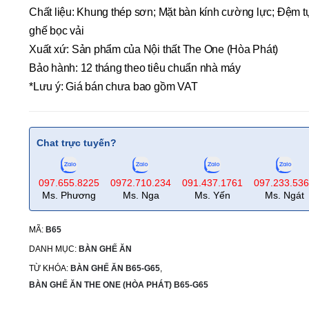
Chất liệu: Khung thép sơn; Mặt bàn kính cường lực; Đệm t
ghế bọc vải
Xuất xứ: Sản phẩm của Nội thất The One (Hòa Phát)
Bảo hành: 12 tháng theo tiêu chuẩn nhà máy
*Lưu ý: Giá bán chưa bao gồm VAT
Chat trực tuyến?
097.655.8225
0972.710.234
091.437.1761
097.233.53
Ms. Phương
Ms. Nga
Ms. Yến
Ms. Ngát
MÃ:
B65
DANH MỤC:
BÀN GHẾ ĂN
TỪ KHÓA:
BÀN GHẾ ĂN B65-G65
,
BÀN GHẾ ĂN THE ONE (HÒA PHÁT) B65-G65