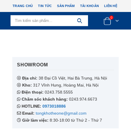
TRANG CHỦ
TIN TỨC
SẢN PHẨM
TÀI KHOẢN
LIÊN HỆ
0
SHOWROOM​
Địa chỉ:
38 Đại Cồ Việt, Hai Bà Trưng, Hà Nội
Kho:
317 Vĩnh Hưng, Hoàng Mai, Hà Nội
Điện thoại:
0243.758.5555
Chăm sóc khách hàng:
0243.974.6673
HOTLINE:
0973018886
Email:
tongkhotheone@gmail.com
Giờ làm việc:
8:30-18:00 từ Thứ 2 - Thứ 7