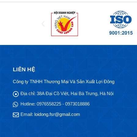
LIÊN HỆ
Công ty TNHH Thương Mại Và Sản Xuất Lợi Đông
Địa chỉ:
38A Đại Cồ Việt, Hai Bà Trưng, Hà Nội
Hotline:
0976558225 - 0973018886
Email:
loidong.fsr@gmail.com