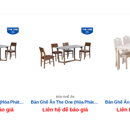
BÀN GHẾ ĂN
Bàn Ghế Ăn The One (Hòa Phát) HGB69A-HGG69
Bàn Ghế Ăn The One (Hòa Phát) HGB69B-HGG69
áo giá
Liên hệ để báo giá
Liên 