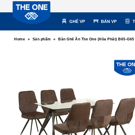
GHẾ VP
BÀN VP
Home
»
Sản phẩm
»
Bàn Ghế Ăn The One (Hòa Phát) B65-G65