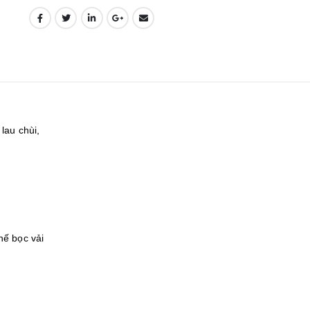
lau chùi,
hế bọc vải