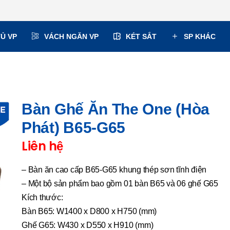
TỦ VP
VÁCH NGĂN VP
KÉT SẮT
SP KHÁC
Bàn Ghế Ăn The One (Hòa
Phát) B65-G65
Liên hệ
– Bàn ăn cao cấp B65-G65 khung thép sơn tĩnh điện
– Một bộ sản phẩm bao gồm 01 bàn B65 và 06 ghế G65
Kích thước:
Bàn B65: W1400 x D800 x H750 (mm)
Ghế G65: W430 x D550 x H910 (mm)