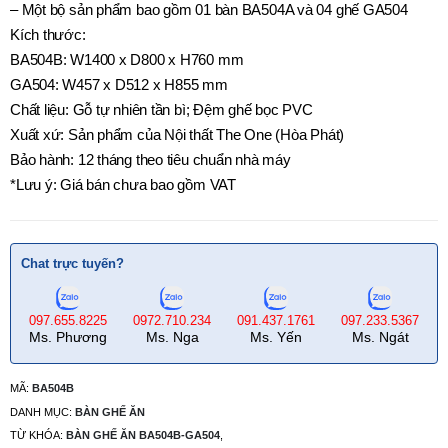
– Một bộ sản phẩm bao gồm 01 bàn BA504A và 04 ghế GA504
Kích thước:
BA504B: W1400 x D800 x H760 mm
GA504: W457 x D512 x H855 mm
Chất liệu: Gỗ tự nhiên tần bì; Đệm ghế bọc PVC
Xuất xứ: Sản phẩm của Nội thất The One (Hòa Phát)
Bảo hành: 12 tháng theo tiêu chuẩn nhà máy
*Lưu ý: Giá bán chưa bao gồm VAT
Chat trực tuyến?
097.655.8225
0972.710.234
091.437.1761
097.233.5367
Ms. Phương
Ms. Nga
Ms. Yến
Ms. Ngát
MÃ:
BA504B
DANH MỤC:
BÀN GHẾ ĂN
TỪ KHÓA:
BÀN GHẾ ĂN BA504B-GA504
,