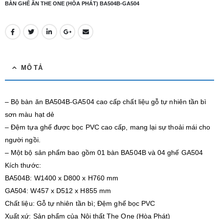
BÀN GHẾ ĂN THE ONE (HÒA PHÁT) BA504B-GA504
MÔ TẢ
– Bộ bàn ăn BA504B-GA504 cao cấp chất liệu gỗ tự nhiên tần bì
sơn màu hạt dẻ
– Đệm tựa ghế được bọc PVC cao cấp, mang lại sự thoải mái cho
người ngồi.
– Một bộ sản phẩm bao gồm 01 bàn BA504B và 04 ghế GA504
Kích thước:
BA504B: W1400 x D800 x H760 mm
GA504: W457 x D512 x H855 mm
Chất liệu: Gỗ tự nhiên tần bì; Đệm ghế bọc PVC
Xuất xứ: Sản phẩm của Nội thất The One (Hòa Phát)