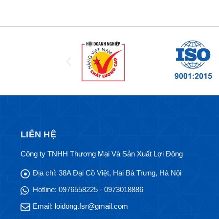
LIÊN HỆ
Công ty TNHH Thương Mại Và Sản Xuất Lợi Đông
Địa chỉ:
38A Đại Cồ Việt, Hai Bà Trưng, Hà Nội
Hotline:
0976558225 - 0973018886
Email:
loidong.fsr@gmail.com