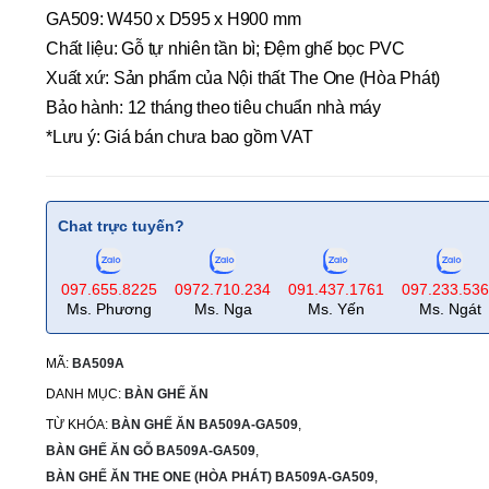
GA509: W450 x D595 x H900 mm
Chất liệu: Gỗ tự nhiên tần bì; Đệm ghế bọc PVC
Xuất xứ: Sản phẩm của Nội thất The One (Hòa Phát)
Bảo hành: 12 tháng theo tiêu chuẩn nhà máy
*Lưu ý: Giá bán chưa bao gồm VAT
Chat trực tuyến?
097.655.8225
0972.710.234
091.437.1761
097.233.53
Ms. Phương
Ms. Nga
Ms. Yến
Ms. Ngát
MÃ:
BA509A
DANH MỤC:
BÀN GHẾ ĂN
TỪ KHÓA:
BÀN GHẾ ĂN BA509A-GA509
,
BÀN GHẾ ĂN GỖ BA509A-GA509
,
BÀN GHẾ ĂN THE ONE (HÒA PHÁT) BA509A-GA509
,