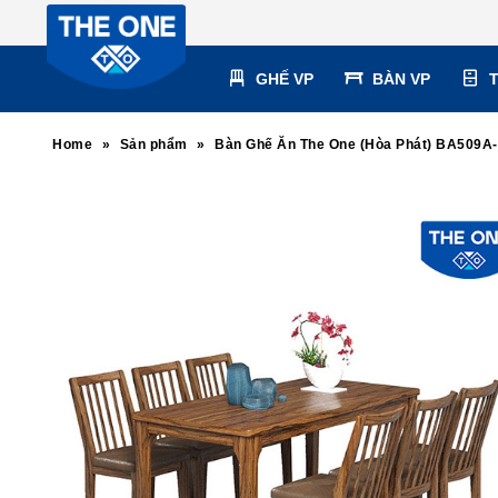
GHẾ VP
BÀN VP
Home
»
Sản phẩm
»
Bàn Ghế Ăn The One (Hòa Phát) BA509A