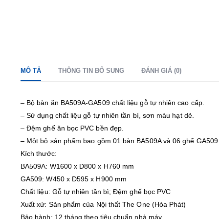
MÔ TẢ
THÔNG TIN BỔ SUNG
ĐÁNH GIÁ (0)
– Bộ bàn ăn BA509A-GA509 chất liệu gỗ tự nhiên cao cấp.
– Sử dụng chất liệu gỗ tự nhiên tần bì, sơn màu hạt dẻ.
– Đệm ghế ăn bọc PVC bền đẹp.
– Một bộ sản phẩm bao gồm 01 bàn BA509A và 06 ghế GA509
Kích thước:
BA509A: W1600 x D800 x H760 mm
GA509: W450 x D595 x H900 mm
Chất liệu: Gỗ tự nhiên tần bì; Đệm ghế bọc PVC
Xuất xứ: Sản phẩm của Nội thất The One (Hòa Phát)
Bảo hành: 12 tháng theo tiêu chuẩn nhà máy