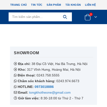
TRANG CHỦ
TIN TỨC
SẢN PHẨM
TÀI KHOẢN
LIÊN HỆ
0
SHOWROOM​
Địa chỉ:
38 Đại Cồ Việt, Hai Bà Trưng, Hà Nội
Kho:
317 Vĩnh Hưng, Hoàng Mai, Hà Nội
Điện thoại:
0243.758.5555
Chăm sóc khách hàng:
0243.974.6673
HOTLINE:
0973018886
Email:
tongkhotheone@gmail.com
Giờ làm việc:
8:30-18:00 từ Thứ 2 - Thứ 7