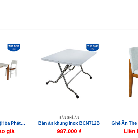
BÀN GHẾ ĂN
Bàn Ghế Ăn The One (Hòa Phát) HGB67B-HGG67
Bàn ăn khung Inox BCN712B
áo giá
987.000
₫
Liên 