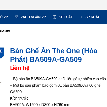
TỦ VP
VÁCH NGĂN VP
KÉT SẮT
SP KHÁC
-GA509
Bàn Ghế Ăn The One (Hòa
Phát) BA509A-GA509
Liên hệ
– Bộ bàn ăn BA509A-GA509 chất liệu gỗ tự nhiên cao cấp.
– Một bộ sản phẩm bao gồm 01 bàn BA509A và 06 ghế
GA509
Kích thước:
BA509A: W1600 x D800 x H760 mm