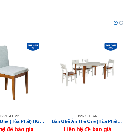
BÀN GHẾ ĂN
BÀN GHẾ ĂN
Ghế Ăn The One (Hòa Phát) HGG62
Bàn Ghế Ăn The One (Hòa Phát) HGB67A-HGG67
B
hệ để báo giá
Liên hệ để báo giá