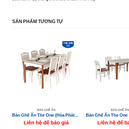
SẢN PHẨM TƯƠNG TỰ
BÀN GHẾ ĂN
BÀN GHẾ ĂN
Bàn Ghế Ăn The One (Hòa Phát) HGB61-HGG61
Bàn Ghế Ăn The One (Hòa Phát) HGB70A-HGG70
Liên hệ để báo giá
Liên hệ để b