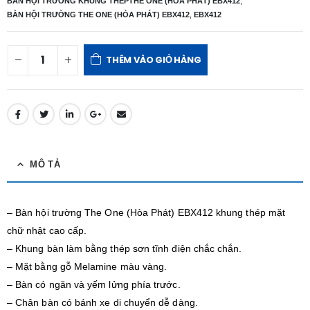
BÀN HỘI TRƯỜNG KHUNG THÉPTHE ONE (HÒA PHÁT) EBX412
,
BÀN HỘI TRƯỜNG THE ONE (HÒA PHÁT) EBX412
,
EBX412
THÊM VÀO GIỎ HÀNG
MÔ TẢ
– Bàn hội trường The One (Hòa Phát) EBX412 khung thép mặt
chữ nhật cao cấp.
– Khung bàn làm bằng thép sơn tĩnh điện chắc chắn.
– Mặt bằng gỗ Melamine màu vàng.
– Bàn có ngăn và yếm lửng phía trước.
– Chân bàn có bánh xe di chuyển dễ dàng.