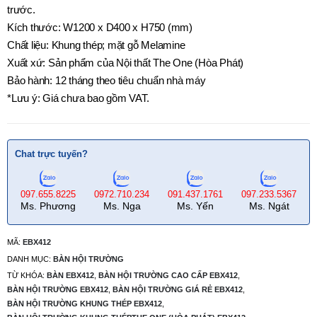
trước.
Kích thước: W1200 x D400 x H750 (mm)
Chất liệu: Khung thép; mặt gỗ Melamine
Xuất xứ: Sản phẩm của Nội thất The One (Hòa Phát)
Bảo hành: 12 tháng theo tiêu chuẩn nhà máy
*Lưu ý: Giá chưa bao gồm VAT.
Chat trực tuyến?
097.655.8225
0972.710.234
091.437.1761
097.233.5367
Ms. Phương
Ms. Nga
Ms. Yến
Ms. Ngát
MÃ:
EBX412
DANH MỤC:
BÀN HỘI TRƯỜNG
TỪ KHÓA:
BÀN EBX412
,
BÀN HỘI TRƯỜNG CAO CẤP EBX412
,
BÀN HỘI TRƯỜNG EBX412
,
BÀN HỘI TRƯỜNG GIÁ RẺ EBX412
,
BÀN HỘI TRƯỜNG KHUNG THÉP EBX412
,