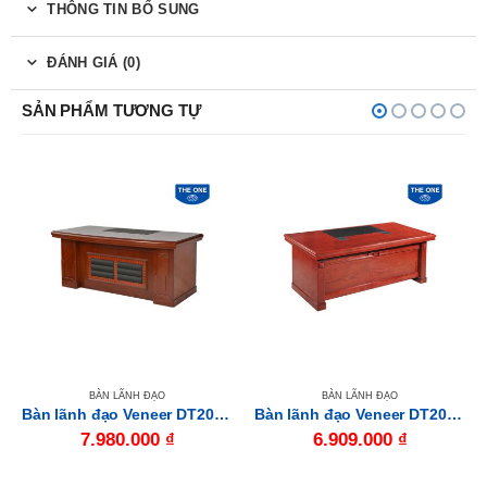
THÔNG TIN BỔ SUNG
ĐÁNH GIÁ (0)
SẢN PHẨM TƯƠNG TỰ
BÀN LÃNH ĐẠO
BÀN LÃNH ĐẠO
Bàn lãnh đạo Veneer DT2010V14
Bàn lãnh đạo Veneer DT2010V2
7.980.000
₫
6.909.000
₫