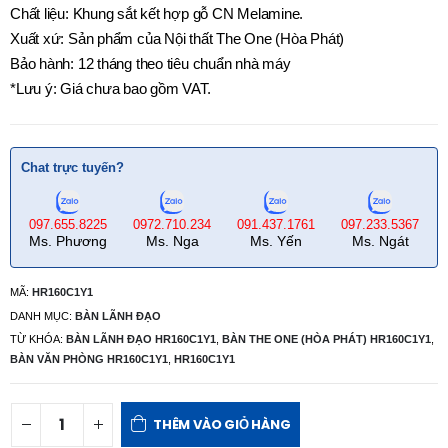
Chất liệu: Khung sắt kết hợp gỗ CN Melamine.
Xuất xứ: Sản phẩm của Nội thất The One (Hòa Phát)
Bảo hành: 12 tháng theo tiêu chuẩn nhà máy
*Lưu ý: Giá chưa bao gồm VAT.
Chat trực tuyến?
097.655.8225
0972.710.234
091.437.1761
097.233.5367
Ms. Phương
Ms. Nga
Ms. Yến
Ms. Ngát
MÃ:
HR160C1Y1
DANH MỤC:
BÀN LÃNH ĐẠO
TỪ KHÓA:
BÀN LÃNH ĐẠO HR160C1Y1
,
BÀN THE ONE (HÒA PHÁT) HR160C1Y1
,
BÀN VĂN PHÒNG HR160C1Y1
,
HR160C1Y1
THÊM VÀO GIỎ HÀNG