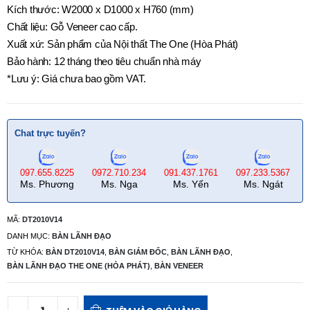
Kích thước: W2000 x D1000 x H760 (mm)
Chất liệu: Gỗ Veneer cao cấp.
Xuất xứ: Sản phẩm của Nội thất The One (Hòa Phát)
Bảo hành: 12 tháng theo tiêu chuẩn nhà máy
*Lưu ý: Giá chưa bao gồm VAT.
Chat trực tuyến?
097.655.8225
0972.710.234
091.437.1761
097.233.5367
Ms. Phương
Ms. Nga
Ms. Yến
Ms. Ngát
MÃ:
DT2010V14
DANH MỤC:
BÀN LÃNH ĐẠO
TỪ KHÓA:
BÀN DT2010V14
,
BÀN GIÁM ĐỐC
,
BÀN LÃNH ĐẠO
,
BÀN LÃNH ĐẠO THE ONE (HÒA PHÁT)
,
BÀN VENEER