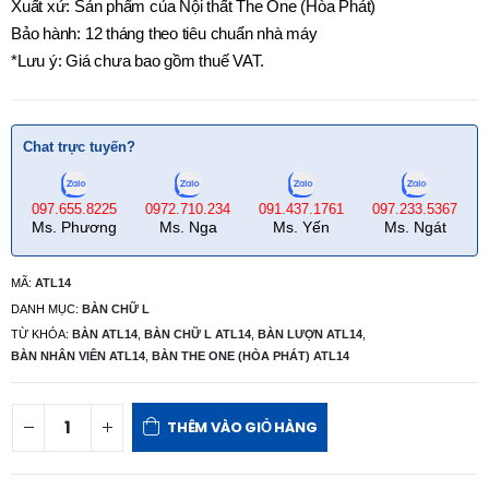
Xuất xứ: Sản phẩm của Nội thất The One (Hòa Phát)
Bảo hành: 12 tháng theo tiêu chuẩn nhà máy
*Lưu ý: Giá chưa bao gồm thuế VAT.
Chat trực tuyến?
097.655.8225
0972.710.234
091.437.1761
097.233.5367
Ms. Phương
Ms. Nga
Ms. Yến
Ms. Ngát
MÃ:
ATL14
DANH MỤC:
BÀN CHỮ L
TỪ KHÓA:
BÀN ATL14
,
BÀN CHỮ L ATL14
,
BÀN LƯỢN ATL14
,
BÀN NHÂN VIÊN ATL14
,
BÀN THE ONE (HÒA PHÁT) ATL14
THÊM VÀO GIỎ HÀNG