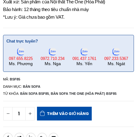
Xuất xứ: Sản phẩm của Nội thất The One (Hòa Phát)
Bảo hành: 12 tháng theo tiêu chuẩn nhà máy
*Lưu ý: Giá chưa bao gồm VAT.
Chat trực tuyến?
097.655.8225
0972.710.234
091.437.1761
097.233.5367
Ms. Phương
Ms. Nga
Ms. Yến
Ms. Ngát
MÃ:
BSF85
DANH MỤC:
BÀN SOFA
TỪ KHÓA:
BÀN SOFA BSF85
,
BÀN SOFA THE ONE (HÒA PHÁT) BSF85
THÊM VÀO GIỎ HÀNG