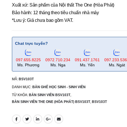
Xuất xứ: Sản phẩm của Nội thất The One (Hòa Phát)
Bảo hành: 12 tháng theo tiêu chuẩn nhà máy
*Lưu ý: Giá chưa bao gồm VAT.
Chat trực tuyến?
097.655.8225
0972.710.234
091.437.1761
097.233.53
Ms. Phương
Ms. Nga
Ms. Yến
Ms. Ngát
MÃ:
BSV103T
DANH MỤC:
BÀN GHẾ HỌC SINH - SINH VIÊN
TỪ KHÓA:
BÀN SINH VIÊN BSV103T
,
BÀN SINH VIÊN THE ONE (HÒA PHÁT) BSV103T
,
BSV103T