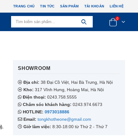
TRANG CHỦ
TIN TỨC
SẢN PHẨM
TÀI KHOẢN
LIÊN HỆ
0
SHOWROOM​
Địa chỉ:
38 Đại Cồ Việt, Hai Bà Trưng, Hà Nội
Kho:
317 Vĩnh Hưng, Hoàng Mai, Hà Nội
Điện thoại:
0243.758.5555
Chăm sóc khách hàng:
0243.974.6673
HOTLINE:
0973018886
Email:
tongkhotheone@gmail.com
).
Giờ làm việc:
8:30-18:00 từ Thứ 2 - Thứ 7