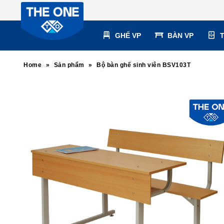
GHẾ VP
BÀN VP
Home
»
Sản phẩm
»
Bộ bàn ghế sinh viên BSV103T