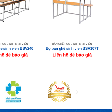
HỌC SINH - SINH VIÊN
BÀN GHẾ HỌC SINH - SINH VIÊN
ế sinh viên BSV240
Bộ bàn ghế sinh viên BSV107T
B
hệ để báo giá
Liên hệ để báo giá