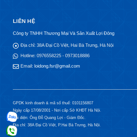
LIÊN HỆ
Công ty TNHH Thương Mại Và Sản Xuất Lợi Đông
Địa chỉ:
38A Đại Cồ Việt, Hai Bà Trưng, Hà Nội
Hotline:
0976558225 - 0973018886
Email:
loidong.fsr@gmail.com
GPDK kinh doanh & mã số thuế: 0101156807
Ngày cấp 17/08/2001 - Nơi cấp Sở KHĐT Hà Nội.
Đại diện: Ông Đỗ Quang Lợi - Giám Đốc.
Địa chỉ: 38A Đại Cồ Việt, P.Hai Bà Trưng, Hà Nội.