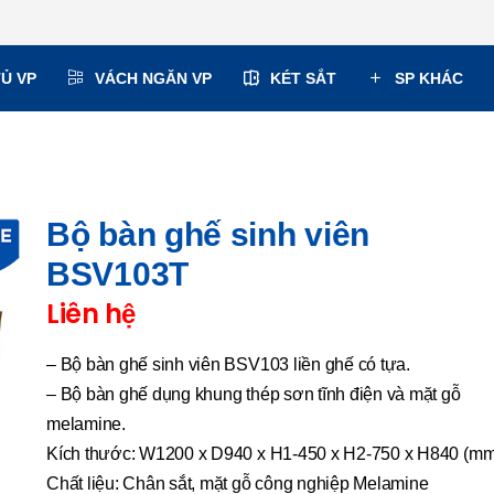
TỦ VP
VÁCH NGĂN VP
KÉT SẮT
SP KHÁC
Bộ bàn ghế sinh viên
BSV103T
Liên hệ
– Bộ bàn ghế sinh viên BSV103 liền ghế có tựa.
– Bộ bàn ghế dụng khung thép sơn tĩnh điện và mặt gỗ
melamine.
Kích thước: W1200 x D940 x H1-450 x H2-750 x H840 (mm
Chất liệu: Chân sắt, mặt gỗ công nghiệp Melamine