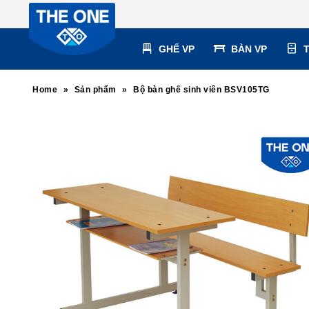
GHẾ VP
BÀN VP
Home
»
Sản phẩm
»
Bộ bàn ghế sinh viên BSV105TG