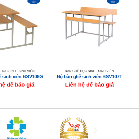
HỌC SINH - SINH VIÊN
BÀN GHẾ HỌC SINH - SINH VIÊN
ế sinh viên BSV108G
Bộ bàn ghế sinh viên BSV107T
hệ để báo giá
Liên hệ để báo giá