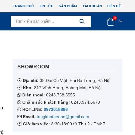
TRANG CHỦ
TIN TỨC
SẢN PHẨM
TÀI KHOẢN
LIÊN HỆ
0
SHOWROOM​
Địa chỉ:
38 Đại Cồ Việt, Hai Bà Trưng, Hà Nội
Kho:
317 Vĩnh Hưng, Hoàng Mai, Hà Nội
Điện thoại:
0243.758.5555
Chăm sóc khách hàng:
0243.974.6673
ên
HOTLINE:
0973018886
Email:
tongkhotheone@gmail.com
Giờ làm việc:
8:30-18:00 từ Thứ 2 - Thứ 7
).