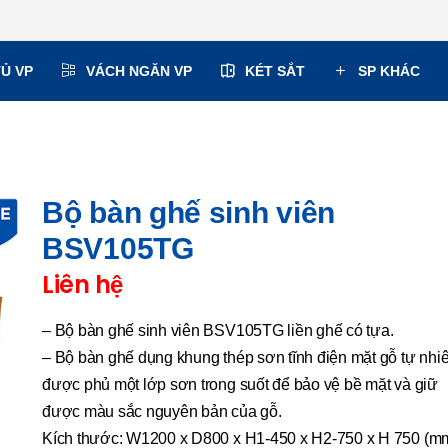
TỦ VP
VÁCH NGĂN VP
KÉT SẮT
SP KHÁC
Bộ bàn ghế sinh viên
BSV105TG
Liên hệ
– Bộ bàn ghế sinh viên BSV105TG liền ghế có tựa.
– Bộ bàn ghế dụng khung thép sơn tĩnh điện mặt gỗ tự nhi
được phủ một lớp sơn trong suốt để bảo vệ bề mặt và giữ
được màu sắc nguyên bản của gỗ.
Kích thước: W1200 x D800 x H1-450 x H2-750 x H 750 (mm