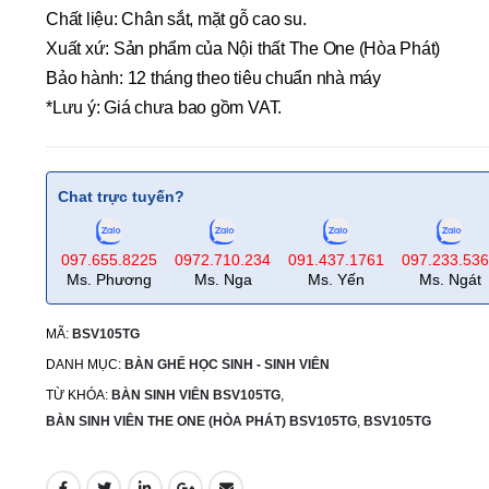
Chất liệu: Chân sắt, mặt gỗ cao su.
Xuất xứ: Sản phẩm của Nội thất The One (Hòa Phát)
Bảo hành: 12 tháng theo tiêu chuẩn nhà máy
*Lưu ý: Giá chưa bao gồm VAT.
Chat trực tuyến?
097.655.8225
0972.710.234
091.437.1761
097.233.53
Ms. Phương
Ms. Nga
Ms. Yến
Ms. Ngát
MÃ:
BSV105TG
DANH MỤC:
BÀN GHẾ HỌC SINH - SINH VIÊN
TỪ KHÓA:
BÀN SINH VIÊN BSV105TG
,
BÀN SINH VIÊN THE ONE (HÒA PHÁT) BSV105TG
,
BSV105TG