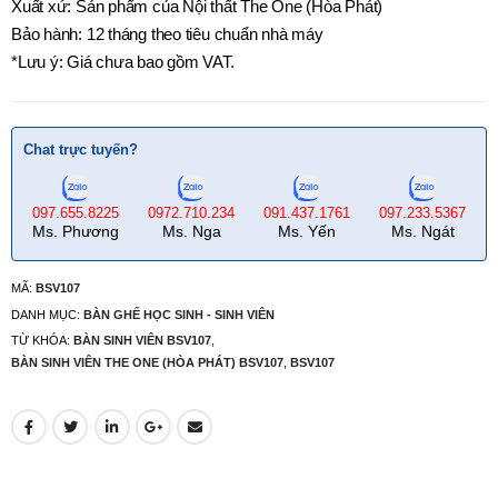
Xuất xứ: Sản phẩm của Nội thất The One (Hòa Phát)
Bảo hành: 12 tháng theo tiêu chuẩn nhà máy
*Lưu ý: Giá chưa bao gồm VAT.
Chat trực tuyến?
097.655.8225
0972.710.234
091.437.1761
097.233.5367
Ms. Phương
Ms. Nga
Ms. Yến
Ms. Ngát
MÃ:
BSV107
DANH MỤC:
BÀN GHẾ HỌC SINH - SINH VIÊN
TỪ KHÓA:
BÀN SINH VIÊN BSV107
,
BÀN SINH VIÊN THE ONE (HÒA PHÁT) BSV107
,
BSV107