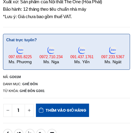
Xuất xứ: Sản phẩm của Nội thất The One (Hòa Phát)
Bảo hành: 12 tháng theo tiêu chuẩn nhà máy
*Lưu ý: Giá chưa bao gồm thuế VAT.
Chat trực tuyến?
097.655.8225
0972.710.234
091.437.1761
097.233.5367
Ms. Phương
Ms. Nga
Ms. Yến
Ms. Ngát
MÃ:
GD01M
DANH MỤC:
GHẾ ĐÔN
TỪ KHÓA:
GHẾ ĐÔN GD01
THÊM VÀO GIỎ HÀNG