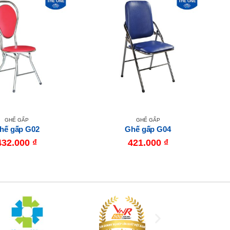
GHẾ GẤP
GHẾ GẤP
hế gấp G02
Ghế gấp G04
432.000
₫
421.000
₫