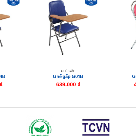
GHẾ GẤP
04B
Ghế gấp G04B
G
₫
639.000
₫