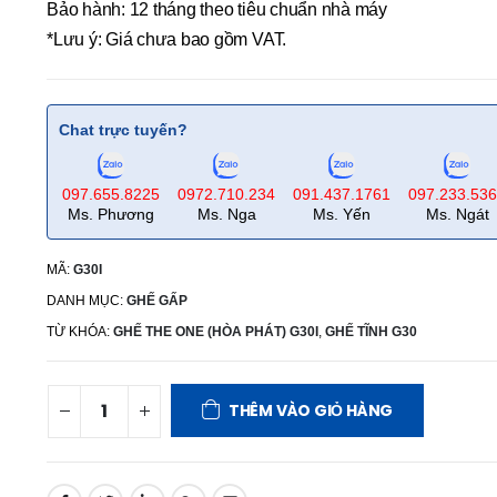
Bảo hành: 12 tháng theo tiêu chuẩn nhà máy
*Lưu ý: Giá chưa bao gồm VAT.
Chat trực tuyến?
097.655.8225
0972.710.234
091.437.1761
097.233.53
Ms. Phương
Ms. Nga
Ms. Yến
Ms. Ngát
MÃ:
G30I
DANH MỤC:
GHẾ GẤP
TỪ KHÓA:
GHẾ THE ONE (HÒA PHÁT) G30I
,
GHẾ TĨNH G30
THÊM VÀO GIỎ HÀNG