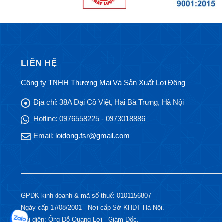
LIÊN HỆ
Công ty TNHH Thương Mại Và Sản Xuất Lợi Đông
Địa chỉ:
38A Đại Cồ Việt, Hai Bà Trưng, Hà Nội
Hotline:
0976558225 - 0973018886
Email:
loidong.fsr@gmail.com
GPDK kinh doanh & mã số thuế: 0101156807
Ngày cấp 17/08/2001 - Nơi cấp Sở KHĐT Hà Nội.
Đại diện: Ông Đỗ Quang Lợi - Giám Đốc.