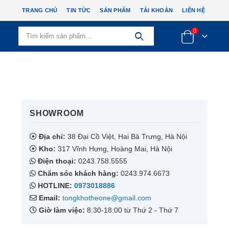
TRANG CHỦ
TIN TỨC
SẢN PHẨM
TÀI KHOẢN
LIÊN HỆ
0
SHOWROOM​
Địa chỉ:
38 Đại Cồ Việt, Hai Bà Trưng, Hà Nội
Kho:
317 Vĩnh Hưng, Hoàng Mai, Hà Nội
Điện thoại:
0243.758.5555
Chăm sóc khách hàng:
0243.974.6673
HOTLINE:
0973018886
Email:
tongkhotheone@gmail.com
Giờ làm việc:
8:30-18:00 từ Thứ 2 - Thứ 7