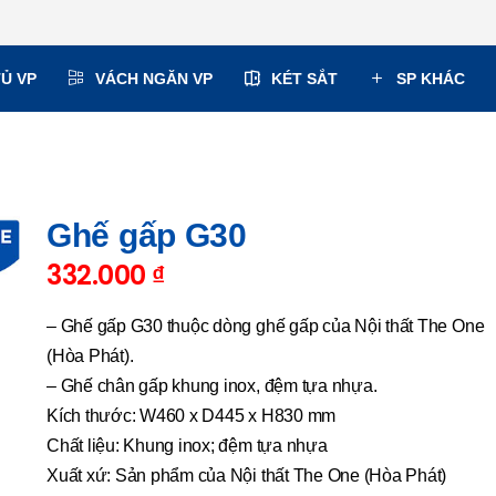
TỦ VP
VÁCH NGĂN VP
KÉT SẮT
SP KHÁC
Ghế gấp G30
332.000
₫
– Ghế gấp G30 thuộc dòng ghế gấp của Nội thất The One
(Hòa Phát).
– Ghế chân gấp khung inox, đệm tựa nhựa.
Kích thước: W460 x D445 x H830 mm
Chất liệu: Khung inox; đệm tựa nhựa
Xuất xứ: Sản phẩm của Nội thất The One (Hòa Phát)