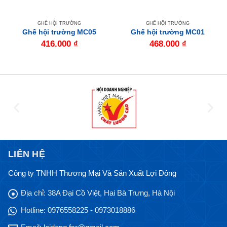
GHẾ HỘI TRƯỜNG
GHẾ HỘI TRƯỜNG
Ghế hội trường MC05
Ghế hội trường MC01
416.000
₫
468.000
₫
LIÊN HỆ
Công ty TNHH Thương Mại Và Sản Xuất Lợi Đông
Địa chỉ:
38A Đại Cồ Việt, Hai Bà Trưng, Hà Nội
Hotline:
0976558225 - 0973018886