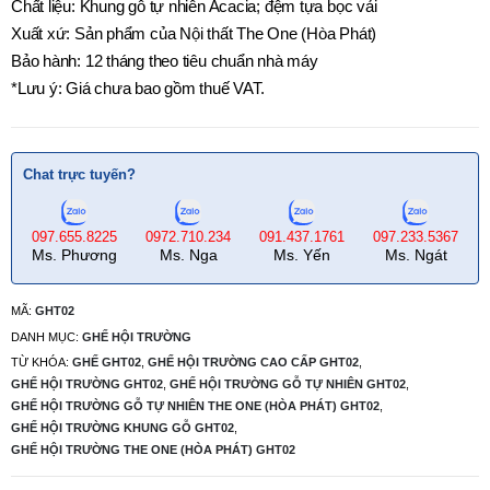
Chất liệu: Khung gỗ tự nhiên Acacia; đệm tựa bọc vải
Xuất xứ: Sản phẩm của Nội thất The One (Hòa Phát)
Bảo hành: 12 tháng theo tiêu chuẩn nhà máy
*Lưu ý: Giá chưa bao gồm thuế VAT.
Chat trực tuyến?
097.655.8225
0972.710.234
091.437.1761
097.233.5367
Ms. Phương
Ms. Nga
Ms. Yến
Ms. Ngát
MÃ:
GHT02
DANH MỤC:
GHẾ HỘI TRƯỜNG
TỪ KHÓA:
GHẾ GHT02
,
GHẾ HỘI TRƯỜNG CAO CẤP GHT02
,
GHẾ HỘI TRƯỜNG GHT02
,
GHẾ HỘI TRƯỜNG GỖ TỰ NHIÊN GHT02
,
GHẾ HỘI TRƯỜNG GỖ TỰ NHIÊN THE ONE (HÒA PHÁT) GHT02
,
GHẾ HỘI TRƯỜNG KHUNG GỖ GHT02
,
GHẾ HỘI TRƯỜNG THE ONE (HÒA PHÁT) GHT02