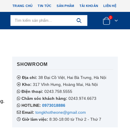
TRANG CHỦ
TIN TỨC
SẢN PHẨM
TÀI KHOẢN
LIÊN HỆ
0
SHOWROOM​
Địa chỉ:
38 Đại Cồ Việt, Hai Bà Trưng, Hà Nội
Kho:
317 Vĩnh Hưng, Hoàng Mai, Hà Nội
Điện thoại:
0243.758.5555
Chăm sóc khách hàng:
0243.974.6673
g.
HOTLINE:
0973018886
Email:
tongkhotheone@gmail.com
Giờ làm việc:
8:30-18:00 từ Thứ 2 - Thứ 7