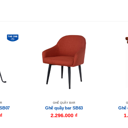
AR
GHẾ QUẦY BAR
G
 SB07
Ghế quầy bar SB63
Ghế 
₫
2.296.000
₫
1