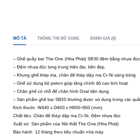
MÔ TẢ
THÔNG TIN BỔ SUNG
ĐÁNH GIÁ (0)
– Ghế quầy bar The One (Hòa Phát) SB30 đệm bằng nhựa đúc
– Đệm nhựa đúc lưng trung hiện đại, bền đẹp.
– Khung ghế thép mạ, chân đế thép dập mạ Cr-Ni sáng bóng.
– Ghế sử dụng bộ piston giúp tăng chỉnh độ cao linh hoạt.
– Chân ghế có chỗ để chân hình Oval tiện dụng.
– Sản phẩm ghế bar SB30 thường được sử dụng trong các quầy
Kích thước: W440 x D400 x H650÷850 (mm).
Chất liệu: Chân đế thép dập mạ Cr-Ni; Đệm nhựa đúc
Xuất xứ: Sản phẩm của Nội thất The One (Hòa Phát)
Bảo hành: 12 tháng theo tiêu chuẩn nhà máy