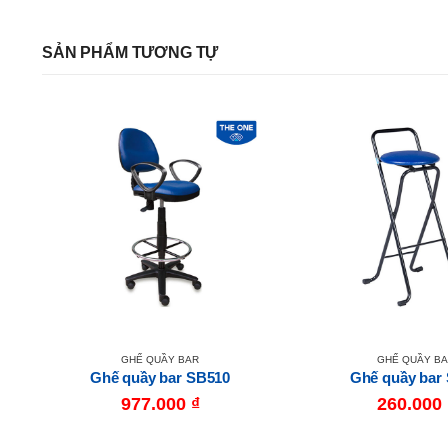
SẢN PHẨM TƯƠNG TỰ
GHẾ QUẦY BAR
GHẾ QUẦY B
Ghế quầy bar SB510
Ghế quầy bar
977.000
₫
260.000