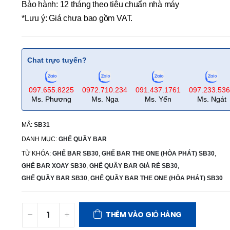
Bảo hành: 12 tháng theo tiêu chuẩn nhà máy
*Lưu ý: Giá chưa bao gồm VAT.
Chat trực tuyến?
097.655.8225
0972.710.234
091.437.1761
097.233.53
Ms. Phương
Ms. Nga
Ms. Yến
Ms. Ngát
MÃ:
SB31
DANH MỤC:
GHẾ QUẦY BAR
TỪ KHÓA:
GHẾ BAR SB30
,
GHẾ BAR THE ONE (HÒA PHÁT) SB30
,
GHẾ BAR XOAY SB30
,
GHẾ QUẦY BAR GIÁ RẺ SB30
,
GHẾ QUẦY BAR SB30
,
GHẾ QUẦY BAR THE ONE (HÒA PHÁT) SB30
THÊM VÀO GIỎ HÀNG