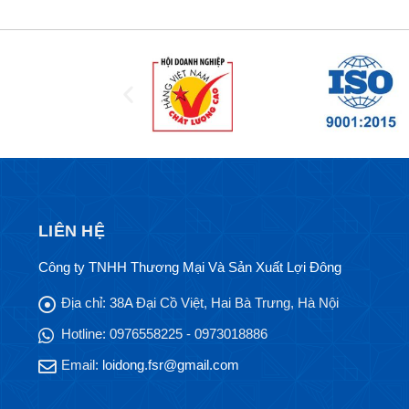
LIÊN HỆ
Công ty TNHH Thương Mại Và Sản Xuất Lợi Đông
Địa chỉ:
38A Đại Cồ Việt, Hai Bà Trưng, Hà Nội
Hotline:
0976558225 - 0973018886
Email:
loidong.fsr@gmail.com