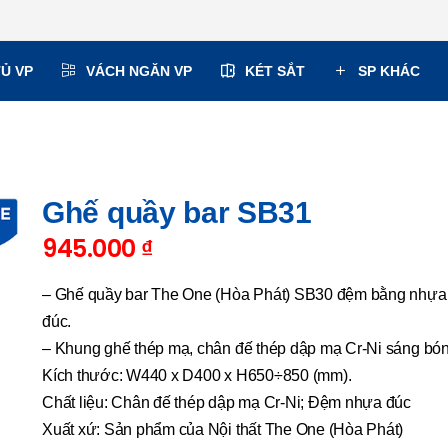
TỦ VP
VÁCH NGĂN VP
KÉT SẮT
SP KHÁC
Ghế quầy bar SB31
945.000
₫
– Ghế quầy bar The One (Hòa Phát) SB30 đệm bằng nhựa
đúc.
– Khung ghế thép mạ, chân đế thép dập mạ Cr-Ni sáng bón
Kích thước: W440 x D400 x H650÷850 (mm).
Chất liệu: Chân đế thép dập mạ Cr-Ni; Đệm nhựa đúc
Xuất xứ: Sản phẩm của Nội thất The One (Hòa Phát)