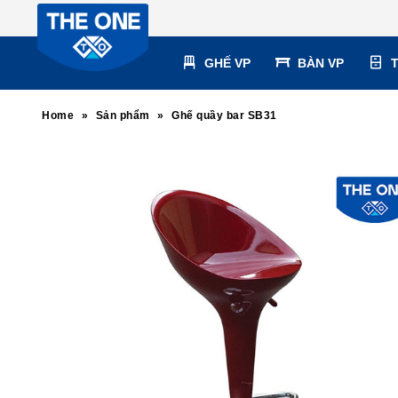
GHẾ VP
BÀN VP
Home
»
Sản phẩm
»
Ghế quầy bar SB31