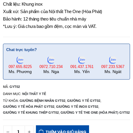
Chất liệu: Khung inox
Xuất xứ: Sản phẩm của Nội thất The One (Hòa Phát)
Bảo hành: 12 tháng theo tiêu chuẩn nhà máy
*Lưu ý: Giá chưa bao gồm đệm, cọc màn và VAT.
Chat trực tuyến?
097.655.8225
0972.710.234
091.437.1761
097.233.5367
Ms. Phương
Ms. Nga
Ms. Yến
Ms. Ngát
MÃ:
GYT02
DANH MỤC:
NỘI THẤT Y TẾ
TỪ KHÓA:
GIƯỜNG BỆNH NHÂN GYT02
,
GIƯỜNG Y TẾ GYT02
,
GIƯỜNG Y TẾ HÒA PHÁT GYT02
,
GIƯỜNG Y TẾ INOX GYT02
,
GIƯỜNG Y TẾ KHUNG THÉP GYT02
,
GIƯỜNG Y TẾ THE ONE (HÒA PHÁT) GYT02
THÊM VÀO GIỎ HÀNG