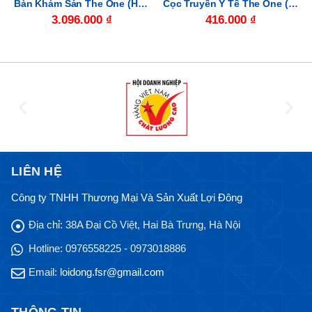
Bàn Khám Sản The One (Hòa Phát) BKSID16
Cọc Truyền Y Tế The One (Hòa Phát) CT01
3.096.000
₫
416.000
₫
LIÊN HỆ
Công ty TNHH Thương Mại Và Sản Xuất Lợi Đông
Địa chỉ:
38A Đại Cồ Việt, Hai Bà Trưng, Hà Nội
Hotline:
0976558225 - 0973018886
Email:
loidong.fsr@gmail.com