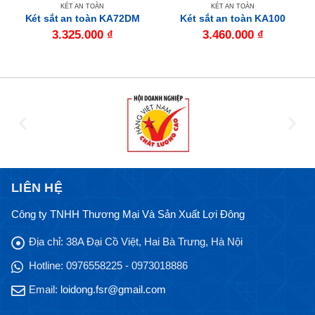
KÉT AN TOÀN
KÉT AN TOÀN
Két sắt an toàn KA72DM
Két sắt an toàn KA100
3.325.000
₫
3.460.000
₫
LIÊN HỆ
Công ty TNHH Thương Mại Và Sản Xuất Lợi Đông
Địa chỉ:
38A Đại Cồ Việt, Hai Bà Trưng, Hà Nội
Hotline:
0976558225 - 0973018886
Email:
loidong.fsr@gmail.com