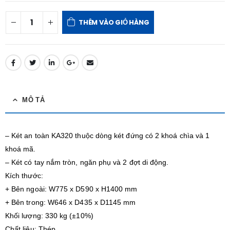
THÊM VÀO GIỎ HÀNG
MÔ TẢ
– Két an toàn KA320 thuộc dòng két đứng có 2 khoá chìa và 1
khoá mã.
– Két có tay nắm tròn, ngăn phụ và 2 đợt di động.
Kích thước:
+ Bên ngoài: W775 x D590 x H1400 mm
+ Bên trong: W646 x D435 x D1145 mm
Khối lượng: 330 kg (±10%)
Chất liệu: Thép.