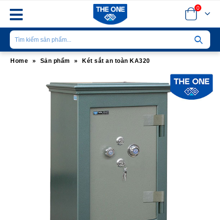
0
Home
»
Sản phẩm
»
Két sắt an toàn KA320