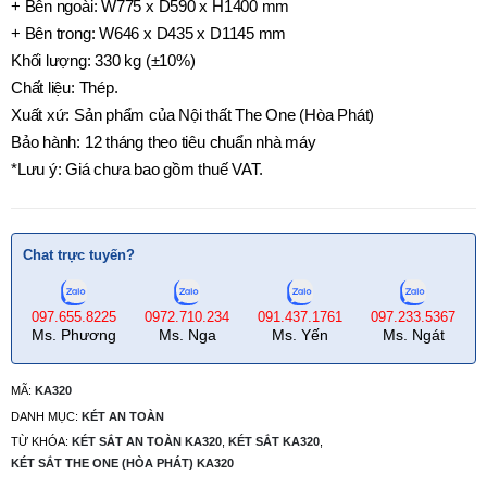
+ Bên ngoài: W775 x D590 x H1400 mm
+ Bên trong: W646 x D435 x D1145 mm
Khối lượng: 330 kg (±10%)
Chất liệu: Thép.
Xuất xứ: Sản phẩm của Nội thất The One (Hòa Phát)
Bảo hành: 12 tháng theo tiêu chuẩn nhà máy
*Lưu ý: Giá chưa bao gồm thuế VAT.
Chat trực tuyến?
097.655.8225
0972.710.234
091.437.1761
097.233.5367
Ms. Phương
Ms. Nga
Ms. Yến
Ms. Ngát
MÃ:
KA320
DANH MỤC:
KÉT AN TOÀN
TỪ KHÓA:
KÉT SẮT AN TOÀN KA320
,
KÉT SẮT KA320
,
KÉT SẮT THE ONE (HÒA PHÁT) KA320